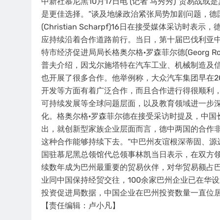
中新社慕尼黑10月17日电 (记者 马秀秀)“贸易
是更佳选择。”谈及地缘政治紧张局势加剧问题，德
(Christian Scharpf)16日在接受媒体
应持续沿着合作道路前行。当日，第十届巴伐利亚中
特市经济促进局局长格奥尔格·罗森菲尔德(Georg R
普夫介绍，因戈尔施塔特在汽车工业、机械制造及
也开展了很多合作。他举例称，大众汽车集团早在2
开发等方面有着广泛合作，而且合作进行得很顺利
可持续发展等全球问题层面，以及教育领域进一步
化。格奥尔格·罗森菲尔德在接受采访时提及，中国
出，就创新型家族企业层面而言，德中两国的合作
这种合作能够持续下去。“中巴州友谊根深蒂固、源
国驻慕尼黑总领馆代总领事林凯当日表示，在双方
续数年成为巴州最重要的贸易伙伴，对华贸易额占巴
业同中国保持经贸交往，100余家巴州企业已在华
投资促进局数据，中国企业在巴州投资数量一直位居
【责任编辑：卢小凡】