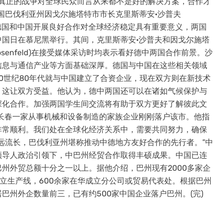
战或是真正的战争对全球民众而言从来都不是好的解决方案，合作才
国巴伐利亚州因戈尔施塔特市市长克里斯蒂安·沙普夫
采访时表示，德国和中国开展良好合作对全球经济稳定具有重要意义，两国
国日在慕尼黑举行。其间，克里斯蒂安·沙普夫和因戈尔施塔
osenfeld)在接受媒体采访时均表示看好德中两国合作前景。沙
信息与通信产业等方面基础深厚。德国与中国在这些相关领域
0世纪80年代就与中国建立了合资企业，现在双方则在新技术
，这让双方受益。他认为，德中两国还可以在诸如气候保护与
深化合作。加强两国学生间交流将有助于双方更好了解彼此文
长春一家从事机械和设备制造的家族企业刚刚落户该市。他指
非常顺利。我们处在全球化经济关系中，需要共同努力，确保
远流长，巴伐利亚州堪称推动中德地方友好合作的先行者。”中
领导人政治引领下，中巴州经贸合作取得丰硕成果。中国已连
州外贸总额十分之一以上。据他介绍，巴州现有2000多家企
设立生产线，600余家在华成立分公司或贸易代表处。根据巴州
巴州外企数量前三，已有约500家中国企业落户巴州。(完)