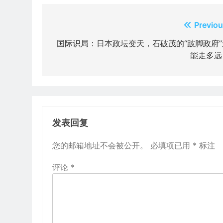
文
Previou
章
国际识局：日本政坛变天，石破茂的“跛脚政府”
能走多远
导
航
发表回复
您的邮箱地址不会被公开。
必填项已用
*
标注
评论
*