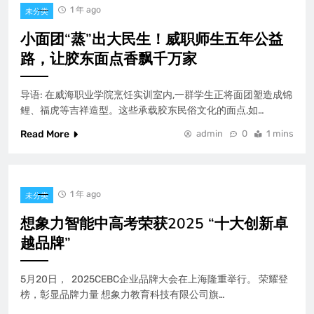
1 年 ago
未分类
小面团“蒸”出大民生！威职师生五年公益
路，让胶东面点香飘千万家
导语: 在威海职业学院烹饪实训室内,一群学生正将面团塑造成锦
鲤、福虎等吉祥造型。这些承载胶东民俗文化的面点,如…
Read More
admin
0
1 mins
1 年 ago
未分类
想象力智能中高考荣获2025 “十大创新卓
越品牌”
5月20日， 2025CEBC企业品牌大会在上海隆重举行。 荣耀登
榜，彰显品牌力量 想象力教育科技有限公司旗…