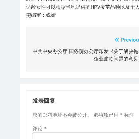
适龄女性可以根据当地提供的HPV疫苗品种以及个
雯编审：魏婧
文
Previou
章
中共中央办公厅 国务院办公厅印发《关于解决拖
企业账款问题的意见
导
航
发表回复
您的邮箱地址不会被公开。
必填项已用
*
标注
评论
*