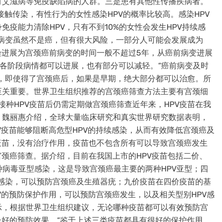
有艾滋病等免疫缺陷病的人群。三是患有其他性传播疾病者。
接触传染，有性行为的女性感染HPV的概率比较高。感染HPV
疫能力清除HPV，只有不到10%的女性会发生HPV持续感
病变虽然不是癌，但有很大风险，一部分人可能会发展成为
染进展为宫颈癌前病变的时间一般不超过5年，从癌前病变进展
，各阶段病情都可以进展，也有部分可以减轻。“癌前病变及时
，即使得了宫颈癌后，如果是早期，绝大部分都可以治愈。所
至关重要。世界卫生组织推荐的宫颈癌筛查方法主要有宫颈细
。接种HPV疫苗后仍需定期做宫颈癌筛查近年来，HPV疫苗在我
。魏丽惠介绍，全球大量临床研究和真实世界研究数据表明，
V疫苗能够阻断高危型HPV的持续感染，从而有效降低宫颈癌及
疫苗，没有治疗作用，疫苗也不包含所有可以导致宫颈癌发生
宫颈癌筛查。据介绍，目前在我国上市的HPV疫苗包括二价、
两种病毒亚型感染，这是导致宫颈癌最主要的两种HPV亚型；四
PV11感染，可以预防宫颈癌及生殖器疣；九价疫苗在四价疫苗的基
HPV的预防保护作用，可以预防宫颈癌发生，以及相关型别HPV感
示，根据世界卫生组织建议，无论哪种疫苗都可以有效预防宫
最好的预防效果。“鉴于上述三类疫苗都具有很好的保护作用，