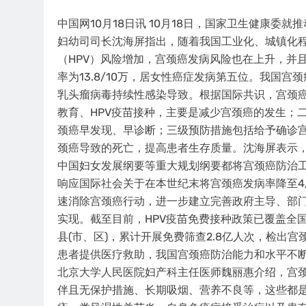
中国网10月18日讯 10月18日，国家卫生健康
妇幼司司长沈海屏指出，随着我国工业化、城镇化
（HPV）风险增加，宫颈癌发病风险也在上升，并且呈
率为13.8/10万，居女性癌症发病第五位。我国宫
乳头瘤病毒持续性感染导致。根据国际共识，宫颈
教育、HPV疫苗接种，主要是减少宫颈癌的发生；
颈癌早发现、早诊断；三级预防措施包括给予确诊
颈癌导致的死亡，提高患者生存质量。沈海屏表示，我
中国妇女发展纲要等重大规划纲要都将宫颈癌防治工
响应国际社会关于在本世纪末将宫颈癌发病率降至4/
速消除宫颈癌行动，进一步建立完善政府主导、部
实现。截至目前，HPV疫苗免费接种政策已覆盖全国
县(市、区)，累计开展免费筛查2.8亿人次，检出宫颈
患者提供医疗救助，我国宫颈癌防治能力和水平不
北京大学人民医院妇产科主任医师魏丽惠介绍，宫
伴且无保护措施、长期吸烟、营养不良等，这些都是