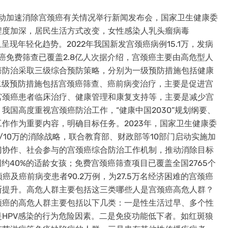
委就推动加速消除宫颈癌有关情况举行新闻发布会，国家卫生健康委
程度加深，居民生活方式改变，女性感染人乳头瘤病毒
现年轻化趋势。2022年我国新发宫颈癌病例15.1万，发病
颈癌免费筛查已覆盖2.8亿人次据介绍，宫颈癌主要由高危型人
癌防治采取三级综合预防策略，分别为一级预防措施包括健康
二级预防措施包括宫颈癌筛查、癌前病变治疗，主要是促进宫
宫颈癌患者临床治疗、健康管理和康复支持等，主要是减少宫
国高度重视宫颈癌防治工作，“健康中国2030”规划纲要、
作作为重要内容，明确目标任务。2023年，国家卫生健康委
10万的消除战略，联合教育部、财政部等10部门启动实施加
门协作、社会参与的宫颈癌综合防治工作机制，推动消除目标
约40%的适龄女孩；免费宫颈癌筛查项目已覆盖全国2765个
癌及癌前病变患者90.2万例，为27.5万名经济困难的宫颈癌
断提升。高危人群主要包括这三类哪些人是宫颈癌高危人群？
颈癌的高危人群主要包括以下几类：一是性生活过早、多个性
HPV感染的行为危险因素。二是免疫功能低下者。如红斑狼