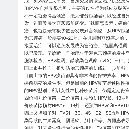
疮、类风湿性关节炎、自身免疫病接受治疗以及患
“HPV在自然界很常见，主要通过性行为或皮肤黏膜
不一定就会得宫颈癌，绝大部分感染者可以经过自身免
染，进而发展为宫颈癌前病变。”魏丽惠表示，癌前
癌，也就是最终极少数会发展到宫颈癌。从HPV感
为宫颈癌一般需要10-20年。在进展到宫颈癌之前
接受治疗，可以避免发展成为宫颈癌。”魏丽惠强调
以早发现、早诊断、早治疗对于避免宫颈癌的发生
胞学检查、HPV检测、醋酸染色观察（VIA）三种
国上市并推广，推动防治宫颈癌的防线进一步前移
目前上市的HPV疫苗都具有非常高的保护效率。HP
癌前病变的发生率。但是目前的HPV疫苗是预防性
的HPV型别，所以女性在接种疫苗后，仍需定期做
四价和九价疫苗。二价疫苗主要预防HPV16、18
价疫苗除预防HPV16、18外，还预防HPV6和H
础上又增加了对HPV31、33、45、52、58五种
染导致的生殖器疣、阴道癌、肛门癌等。魏丽惠表
颈癌，对未发生性行为的女性接种HPV疫苗能获得