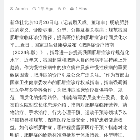
Admin
1 年 Ago
0
1 Mins
新华社北京10月20日电（记者顾天成、董瑞丰）明确肥胖
症的定义、诊断标准、分型、分期及相关疾病；规范我国
肥胖症临床诊疗路径，提高医疗机构肥胖症诊疗同质化水
平……近日，国家卫生健康委发布《肥胖症诊疗指南
（2024年版）》，指导进一步提高我国肥胖症诊疗规范化
水平。近年来，我国超重和肥胖人群的患病率呈持续上升
趋势。作为慢性疾病中的独立病种及多种慢性疾病的重要
致病因素，肥胖症的诊疗引发公众广泛关注。“作为首部由
国家卫生健康委发布的肥胖症诊疗权威指南，指南强调循
证医学与多学科合作，为肥胖症临床诊疗提供科学、规
范、同质化的指导路径。”指南编写委员会主任委员、北京
友谊医院副院长张忠涛介绍，指南对肥胖症临床营养、药
物治疗、手术治疗、行为心理干预、运动干预等领域予以
详细指导和规范，保障医疗质量安全，维护患者健康权
益。如何诊断肥胖症，哪种程度需要医疗干预？指南对此
明确，肥胖症的诊断标准包括基于体质指数、体型特征、