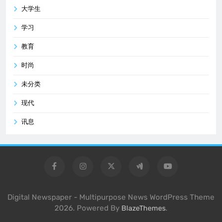
大学生
学习
教育
时尚
未分类
现代
讯息
Digital Newspaper - Multipurpose News WordPress Theme
2026. Powered By
.
BlazeThemes