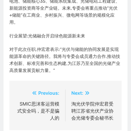
电池、储能核心3S、储能系统集成、光储电站工程建设、
新能源投资商等全产业链。未来,专委会将重点推动“光伏
+储能”在工商业、乡村振兴、微电网等场景的规模化应
用。
行业展望:光储融合开启绿色能源新未来
对于此次任职,仲宏君表示:“光伏与储能的协同发展是实现
能源革命的关键路径。我将与专委会成员通力合作,推动技
术创新、标准完善和生态构建,为江苏乃至全国的光储产业
高质量发展贡献力量。”
文
Previous:
Next:
章
SMIC思洣客运营模
淘光伏学院仲宏君受
式安全吗，是不是骗
聘江苏省光伏产业协
导
人的
会光储专委会秘书长
航