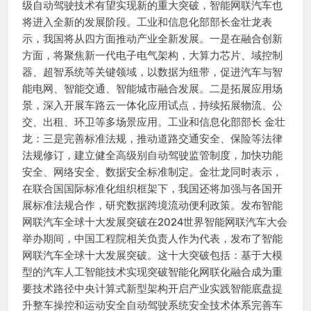
级自动驾驶技术有望实现新的重大突破，智能网联汽车也
将进入全新的发展阶段。工业和信息化部部长金壮龙表
示，我国将从四方面推动产业全新发展。一是在融合创新
方面，将聚焦新一代电子电气架构，大算力芯片、域控制
器、超智系统等关键领域，以数据为纽带，促进汽车与智
能电网、智能交通、智能城市融合发展。二是拓展应用场
景，深入开展车路云一体化应用试点，持续拓展物流、公
交、出租、环卫等多场景应用。工业和信息化部部长 金壮
龙：三是完善标准法规，推动道路交通安全、保险等法律
法规修订，建立健全高级别自动驾驶监管制度，加快功能
安全、网络安全、数据安全标准制定。金壮龙同时表示，
在联合国国际标准化组织框架下，我国还将加强与各国开
展标准法规合作，研究数据跨境流动便利政策。发布智能
网联汽车全球十大发展突破在2024世界智能网联汽车大会
举办期间，中国工程院相关负责人作为代表，发布了智能
网联汽车全球十大发展突破。这十大突破包括：基于大模
型的汽车人工智能技术实现突破智能化网联化融合成为重
要技术路径中央计算式新型架构开启产业实践智能底盘提
升整车操控和运动安全自动驾驶系统安全技术体系完善车