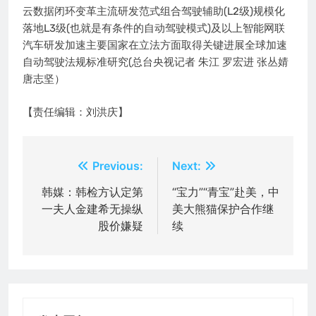
云数据闭环变革主流研发范式组合驾驶辅助(L2级)规模化
落地L3级(也就是有条件的自动驾驶模式)及以上智能网联
汽车研发加速主要国家在立法方面取得关键进展全球加速
自动驾驶法规标准研究(总台央视记者 朱江 罗宏进 张丛婧
唐志坚）
【责任编辑：刘洪庆】
文
Previous:
Next:
章
韩媒：韩检方认定第
“宝力”“青宝”赴美，中
一夫人金建希无操纵
美大熊猫保护合作继
导
股价嫌疑
续
航