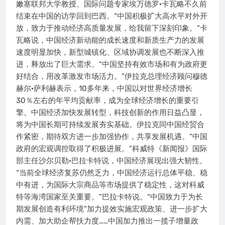
嫩塞联邦大学教授、国际问题专家埃万德罗·卡瓦略不久前
结束在中国的访学回到巴西。“中国积极扩大高水平对外开
放，致力于推动经济高质量发展，给我留下深刻印象。”卡
瓦略说，中国经济新动能的成长速度和新质生产力的发展
速度明显加快，新型城镇化、区域协调发展也不断深入推
进，释放出了巨大需求。“中国坚持有效市场和有为政府更
好结合，用改革激发市场活力。”伊拉克总理经济顾问穆德
赫尔·萨利赫表示，10多年来，中国以对世界经济增长
30％左右的年平均贡献率，成为全球经济增长的重要引
擎。中国经济加快发展转型，科技创新的作用日益凸显，
将为中国长期可持续发展夯实基础。伊拉克同中国经贸合
作紧密，期待双方进一步加强协作，共享发展机遇。“中国
政府的宏观调控取得了积极进展。”科威特《新闻报》国际
部主任沙尔贝勒·巴拉卡特说，中国经济展现出强大韧性。
“当前全球经济复苏仍然乏力，中国经济运行总体平稳、稳
中有进，为国际大宗商品等市场提供了稳定性，这对科威
特等海湾国家至关重要。”巴拉卡特说。“中国致力于为长
期发展创造有利环境”加力提效实施宏观政策、进一步扩大
内需、加大助企帮扶力度……中国加力推出一揽子增量政