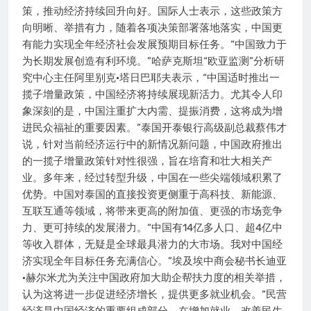
策，推动经济持续回升向好。国际人士表示，这些政策方
向明晰、举措有力，随着各项决策部署落地落实，中国更
有能力实现全年经济社会发展预期目标任务。“中国致力于
为长期发展创造有利环境。”哈萨克斯坦“欧亚监测”分析研
究中心主任阿里别克·塔日巴耶夫表示，“中国适时推出一
揽子增量政策，中国经济将持续展现新活力。尤其令人印
象深刻的是，中国注重扩大内需、提振消费，这将成为增
进民众福祉的重要因素。”泰国开泰银行高级副总裁蔡伟才
说，针对当前经济运行中的新情况新问题，中国政府推出
的一揽子增量政策针对性很强，旨在培育和壮大相关产
业。多年来，经过转型升级，中国在一些尖端领域积累了
优势。中国对泰国的直接投资更侧重于高科技、新能源、
互联互通等领域，将带来更高的附加值、更强的市场竞争
力、更可持续的发展潜力。“中国有14亿多人口、超4亿中
等收入群体，无疑是全球最具潜力的大市场。我对中国经
济实现全年目标任务充满信心。”埃及埃中商会秘书长迪亚
·赫尔米尤为关注中国政府加大助企帮扶力度的相关举措，
认为这将进一步促进经济增长，提供更多就业机会。“民营