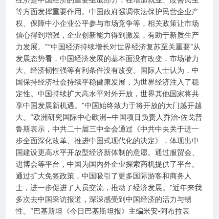
经济是中国经济的重要组成部分，在增加就业、改善民生
等方面发挥重要作用。中国政府强调依法保护民营企业产
权、保障中小企业公平参与市场竞争等，相关政策让市场
信心得到增强，企业创新能力得到激发，有助于新质生产
力发展。”“中国经济持续增长对世界经济复苏至关重要”从
发展态势看，中国经济发展的基本面没有改变，市场潜力
大、经济韧性强等有利条件没有改变。国际人士认为，中
国保持经济社会持续平稳健康发展，为世界经济注入了稳
定性。中国持续扩大高水平对外开放，世界其他国家将共
享中国发展新机遇。“中国始终致力于将开放的大门越开越
大。”欧洲研究国际中心欧洲—中国项目负责人乔治·佐戈普
鲁斯表示，中共二十届三中全会通过《中共中央关于进一
步全面深化改革、推进中国式现代化的决定》，体现出中
国建设更高水平开放型经济新体制的意愿。通过服贸会、
进博会等平台，中国为国内外企业探索商机提供了平台。
通过扩大免签政策，中国吸引了更多国际游客和商务人
士，进一步促进了人员交流，推动了经济发展。“近年来我
多次去中国采访报道，深深感受到中国经济的活力与韧
性。”巴基斯坦《今日巴基斯坦报》主编米安·阿布拉表