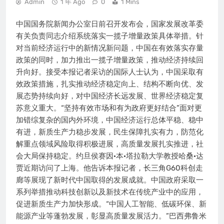
Admin
1 年 Ago
0
1 Mins
中国国务院新闻办公室日前召开发布会，国家发展改革委
有关负责同志介绍系统落实一揽子增量政策具体举措。针
对当前经济运行中的新情况新问题，中国在有效落实存量
政策的同时，加力推出一揽子增量政策，推动经济持续回
升向好。接受本报记者采访的国际人士认为，中国采取有
效政策措施，扎实推动经济稳定向上、结构不断向优、发
展态势持续向好，对中国经济长远发展、世界经济稳定复
苏意义重大。“坚持有效市场和有为政府更好结合”面对更
加错综复杂的国内外环境，中国经济运行总体平稳、稳中
有进，新质生产力稳步发展，民生保障扎实有力，防范化
解重点领域风险取得积极进展，高质量发展扎实推进，社
会大局保持稳定。约旦侯赛因·本·塔拉勒大学教授哈桑·达
贾近期访问了上海。他告诉本报记者，长三角G60科创走
廊等展现了新时代中国取得的发展成就。中国政府采取一
系列举措推动科技创新以及新技术在传统产业中的应用，
促进新质生产力加快形成。“中国人工智能、低碳环保、新
能源产业等蓬勃发展，彰显高质量发展活力。”巴西弗鲁米