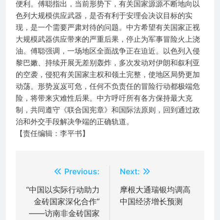
便利。傅聪指出，当前形势下，有关国家源源不断地向以
色列大规模供应武器，是否有利于安理会决议目标的实
现，是一个需要严肃对待的问题。中方希望有关国家正视
大规模武器供应带来的严重后果，停止为军事冒险火上浇
油。傅聪强调，一场地区全面战争正在迫近。以色列入侵
黎巴嫩、持续开展无差别轰炸，多次发动对伊朗和叙利亚
的空袭，侵犯有关国家主权和领土完整，使地区局势更加
动荡。形势岌岌可危，任何不负责任的冒险行动都极端危
险，将带来灾难性后果。中方呼吁所有各方保持最大克
制，共同遵守《联合国宪章》和国际法原则，回到通过政
治和外交手段解决争端的正确轨道。
【责任编辑：李平书】
文
Previous:
Next:
章
“中国以实际行动助力
摩根大通瑞银均调高
金砖国家深化合作”
中国经济增长预测
导
——访南非金砖国家