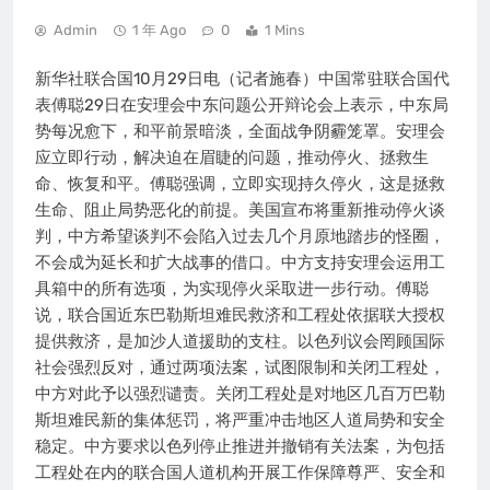
Admin
1 年 Ago
0
1 Mins
新华社联合国10月29日电（记者施春）中国常驻联合国代
表傅聪29日在安理会中东问题公开辩论会上表示，中东局
势每况愈下，和平前景暗淡，全面战争阴霾笼罩。安理会
应立即行动，解决迫在眉睫的问题，推动停火、拯救生
命、恢复和平。傅聪强调，立即实现持久停火，这是拯救
生命、阻止局势恶化的前提。美国宣布将重新推动停火谈
判，中方希望谈判不会陷入过去几个月原地踏步的怪圈，
不会成为延长和扩大战事的借口。中方支持安理会运用工
具箱中的所有选项，为实现停火采取进一步行动。傅聪
说，联合国近东巴勒斯坦难民救济和工程处依据联大授权
提供救济，是加沙人道援助的支柱。以色列议会罔顾国际
社会强烈反对，通过两项法案，试图限制和关闭工程处，
中方对此予以强烈谴责。关闭工程处是对地区几百万巴勒
斯坦难民新的集体惩罚，将严重冲击地区人道局势和安全
稳定。中方要求以色列停止推进并撤销有关法案，为包括
工程处在内的联合国人道机构开展工作保障尊严、安全和