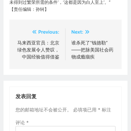
未得到过繁荣所需的条件’，‘这都是因为白人至上’。”
【责任编辑：孙轲】
文
Previous:
Next:
章
马来西亚官员：北京
谁杀死了“钱德勒”
绿色发展令人赞叹，
——把脉美国社会药
导
中国经验值得借鉴
物成瘾痼疾
航
发表回复
您的邮箱地址不会被公开。
必填项已用
*
标注
评论
*