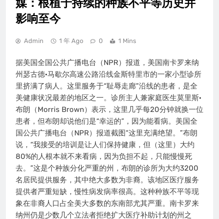
媒：根植于持续的种族不平等历史并
影响至今
Admin
1 年 Ago
0
1 Mins
据美国全国公共广播电台（NPR）报道，美国南卡罗来纳
州瑟古德·马歇尔高速公路沿线金斯特里市的一家小型诊所
里挤满了病人。这里服务于“耻辱走廊”沿线的患者，是全
美健康状况最差的地区之一。诊所主人兼家庭医生莫里斯·
布朗（Morris Brown）表示，这里几乎每20分钟就换一位
患者，但布朗却说他们是“幸运的”，因为能看病。美国全
国公共广播电台（NPR）报道截图“这里充满绝望。”布朗
说，“我接受的培训是让人们保持健康，但（这里）大约
80%的人根本就不来看病，因为负担不起，只能慢慢死
去。”这是个种族分化严重的州，布朗的诊所为大约3200
名居民提供服务，其中绝大多数为非裔。该地区医疗服务
提供者严重短缺，慢性病发病率很高。这种种族不平等现
象在非裔人口占全美大多数的东南部尤其严重。南卡罗来
纳州仍是少数几个立法者拒绝扩大医疗补助计划的州之