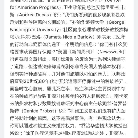
生活的方方面面。非营利性智库美国进步中心（Center
for American Progress）卫生政策副总监安德里亚·杜卡
斯（Andrea Ducas）说：“我们所看到的很多现象都是奴
隶制和种族隔离的长期影响。”乔治华盛顿大学（George
Washington University）社区健康心理学教授兼教授杰梅
塔·尼科尔·巴洛（Jameta Nicole Barlow）则表示，政府
的行动向非裔群体传递了一个明确的信息：“你们有什么资
格要求获得医疗保健？”美国《新闻周刊》（Newsweek）
报道截图文章指出，美国奴隶制的废除为一系列法律铺平
了道路，但这些法律却旨在剥夺非裔美国人的基本权利，
强制实行种族隔离，并对他们施加以可怕的暴力。联邦政
府直到20世纪80年代才开始追踪医疗保健中的种族差异，
而当时在心脏病、婴儿死亡率、癌症和其他主要类别中存
在的种族差异导致非裔群体每年约6万人超额死亡。南卡罗
来纳州农村和少数民族健康研究中心前主任珍妮丝·普罗普
斯特（Janice Probst）说：“种族主义是我们没有扩大医
疗补助计划的原因。这不是偶然事件。有一种观念认为，
你可以通过种族主义来维持权力。”乔治华盛顿大学教授巴
洛说：“除了医疗保障不足和医疗资源短缺之外，非裔‘从