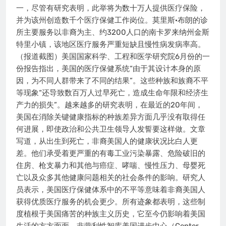
一，尽管有研究表明，此举将为数十万人提供医疗保险，
并为该州创造数千个医疗保健工作岗位。莫里斯·布朗的诊
所主要服务以非裔为主、约3200人口的南卡罗来纳州金斯
特里小镇，该地区医疗服务严重短缺且慢性病发病率高。
（报道截图）美国国家科学、工程和医学研究院6月份的一
份报告指出，美国的医疗保健系统“由于其设计本身的原
因，为不同人群带来了不同的结果”。这些种族和族裔不平
等现象“还导致数百万人过早死亡，造成生命年限和经济生
产力的损失”。越来越多的研究表明，在最近的20年间，
美国在消除关键健康指标的种族差异方面几乎没有取得任
何进展，即使政治和公共卫生领导人发誓要这样做。文章
写道，从出生到死亡，非裔美国人的健康状况比白人更
差。他们承受着更严重的有毒工业污染暴露、危险破旧的
住房、枪支暴力和其他与癌症、哮喘、慢性压力、母婴死
亡以及众多其他健康问题相关的社会条件的影响。研究人
员表示，美国医疗保健体系中的不平等意味着非裔美国人
获得优质医疗服务的机会更少。所有迹象都表明，这些制
度植根于美国痛苦的种族主义历史，它至今仍影响着美国