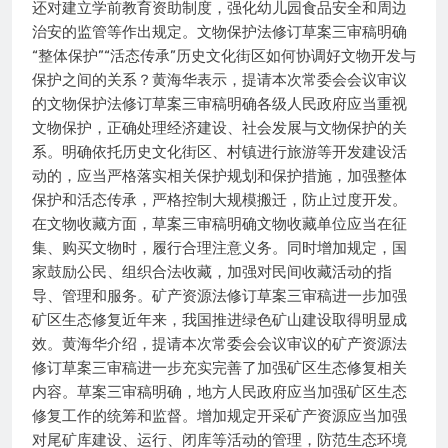
还对建立学前教育资助制度，强化幼儿园食品安全和周边
治安的监管等作出规定。文物保护法修订草案三审稿明确
“整体保护”“活态传承”历史文化街区如何协调好文物开发与
保护之间的关系？黄海华表示，提请本次常委会会议审议
的文物保护法修订草案三审稿明确各级人民政府应当重视
文物保护，正确处理经济建设、社会发展与文物保护的关
系。明确依托历史文化街区、村镇进行旅游等开发建设活
动的，应当严格落实相关保护规划和保护措施，加强整体
保护和活态传承，严格控制大规模搬迁，防止过度开发。
在文物收藏方面，草案三审稿明确文物收藏单位应当在征
集、购买文物时，履行合理注意义务。同时增加规定，国
家鼓励公民、组织合法收藏，加强对民间收藏活动的指
导、管理和服务。矿产资源法修订草案三审稿进一步加强
矿区生态修复近年来，我国推进绿色矿山建设取得明显成
效。黄海华介绍，提请本次常委会会议审议的矿产资源法
修订草案三审稿进一步充实完善了加强矿区生态修复相关
内容。草案三审稿明确，地方人民政府应当加强矿区生态
修复工作的统筹和监督。增加规定开采矿产资源应当加强
对尾矿库建设、运行、闭库等活动的管理，防范生态环境