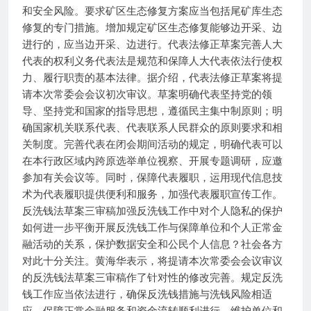
和安全风险。要求矿区生态修复方案应当包括尾矿库生态
修复的专门措施。增加规定矿区生态修复能够边开采、边
进行的，应当边开采、边进行。代表法修正草案完善人大
代表的权利义务代表法是规范和保障人大代表依法行使权
力、履行职责的基本法律。据介绍，代表法修正草案将提
请本次常委会会议初次审议。草案明确代表坚持党的领
导、坚持党和国家的指导思想，遵循民主集中制原则；明
确国家机关联系代表、代表联系人民群众的原则要求和相
关制度。完善代表在闭会期间活动的规定，明确代表可以
在本行政区域内跨原选举单位视察、开展专题调研，应邀
参加有关会议等。同时，保障代表履职，运用现代信息技
术为代表履职提供便利和服务，加强代表履职宣传工作。
反洗钱法草案三审稿加强反洗钱工作中对个人隐私的保护
如何进一步平衡开展反洗钱工作与保障单位和个人正常金
融活动的关系，保护数据安全和公民个人信息？社会各方
对此十分关注。黄海华表示，将提请本次常委会会议审议
的反洗钱法草案三审稿作了针对性的修改完善。规定反洗
钱工作应当依法进行，确保反洗钱措施与洗钱风险相适