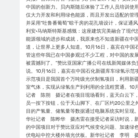
中国的创新力。贝内斯随后体验了工作人员培训使用
仅大力开发和利用绿色能源，而且开发出适配的管
并采用“吐鲁番葡萄”晾干房的花孔墙设计，保证通
利安·马纳斯特斯基感慨：这座建筑完美融合了现代
能源领域的进步和成就，我原来也不知道新疆在中国
道，让世界上更多人知道。10月16日，嘉宾在中
管这些年我已在中国参观过不少工程，对中国的发
被震撼到了。”赞比亚国家广播公司在线新闻媒体负
说。10月16日，嘉宾在中国石化新疆库车绿氢示
示范项目是我国首个万吨级光伏制氢项目，利用新
室气体，实现从绿氢生产到利用的全流程贯通。10
记者 陈朔 摄记者在项目现场看到，蓝天白云下
员一按下按钮，位于天山脚下、在厂区约20公里之
目的产氢量、储氢量等数据通过电脑系统实时呈现。
华社记者 陈晔华 摄杰雷在接受记者采访时说，
的中国项目对于赞比亚应对气候变化问题、加速绿色
伏电站中控大楼外墙光伏板。新华社记者 李明 