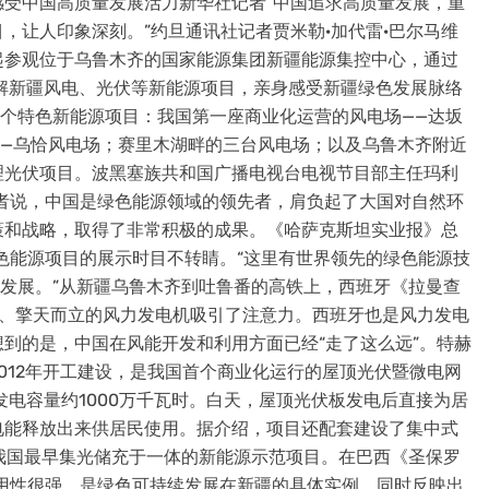
疆感受中国高质量发展活力新华社记者“中国追求高质量发展，重
，让人印象深刻。”约旦通讯社记者贾米勒·加代雷·巴尔马维
起参观位于乌鲁木齐的国家能源集团新疆能源集控中心，通过
解新疆风电、光伏等新能源项目，亲身感受新疆绿色发展脉络
几个特色新能源项目：我国第一座商业化运营的风电场——达坂
——乌恰风电场；赛里木湖畔的三台风电场；以及乌鲁木齐附近
理光伏项目。波黑塞族共和国广播电视台电视节目部主任玛利
者说，中国是绿色能源领域的领先者，肩负起了大国对自然环
策和战略，取得了非常积极的成果。《哈萨克斯坦实业报》总
色能源项目的展示时目不转睛。“这里有世界领先的绿色能源技
的发展。”从新疆乌鲁木齐到吐鲁番的高铁上，西班牙《拉曼查
片、擎天而立的风力发电机吸引了注意力。西班牙也是风力发电
到的是，中国在风能开发和利用方面已经“走了这么远”。特赫
012年开工建设，是我国首个商业化运行的屋顶光伏暨微电网
年发电容量约1000万千瓦时。白天，屋顶光伏板发电后直接为居
电能释放出来供居民使用。据介绍，项目还配套建设了集中式
我国最早集光储充于一体的新能源示范项目。在巴西《圣保罗
用性很强，是绿色可持续发展在新疆的具体实例，同时反映出