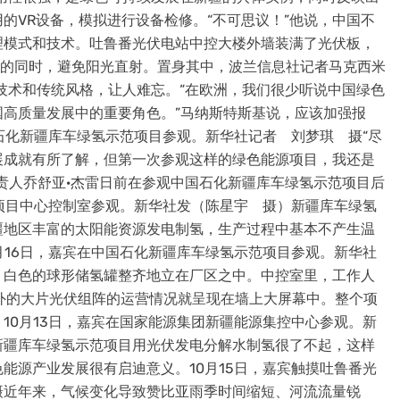
的VR设备，模拟进行设备检修。“不可思议！”他说，中国不
理模式和技术。吐鲁番光伏电站中控大楼外墙装满了光伏板，
风的同时，避免阳光直射。置身其中，波兰信息社记者马克西米
技术和传统风格，让人难忘。“在欧洲，我们很少听说中国绿色
高质量发展中的重要角色。”马纳斯特斯基说，应该加强报
国石化新疆库车绿氢示范项目参观。新华社记者 刘梦琪 摄“尽
展成就有所了解，但第一次参观这样的绿色能源项目，我还是
责人乔舒亚·杰雷日前在参观中国石化新疆库车绿氢示范项目后
范项目中心控制室参观。新华社发（陈星宇 摄）新疆库车绿氢
疆地区丰富的太阳能资源发电制氢，生产过程中基本不产生温
月16日，嘉宾在中国石化新疆库车绿氢示范项目参观。新华社
，白色的球形储氢罐整齐地立在厂区之中。中控室里，工作人
外的大片光伏组阵的运营情况就呈现在墙上大屏幕中。整个项
10月13日，嘉宾在国家能源集团新疆能源集控中心参观。新
新疆库车绿氢示范项目用光伏发电分解水制氢很了不起，这样
能源产业发展很有启迪意义。10月15日，嘉宾触摸吐鲁番光
摄近年来，气候变化导致赞比亚雨季时间缩短、河流流量锐