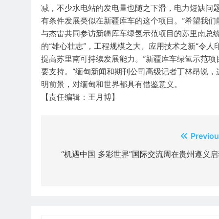
减，不少水电站的发电量也随之下滑，电力短缺问
有条件发展类似在新疆库车的这个项目。“希望我们
与杰雷共同参访新疆库车绿氢示范项目的苏里南总统
的“雄心壮志”，工程规模之大、应用技术之新“令
提高苏里南可持续发展能力。“新疆库车绿氢示范项
要支持。”缅甸新闻和期刊公司高级记者丁林昂说，
明前景，对缅甸和世界都具有借鉴意义。
【责任编辑：王月博】
文
Previou
章
“机遇中国 多彩世界”国际交流周在贵州遵义启
导
航