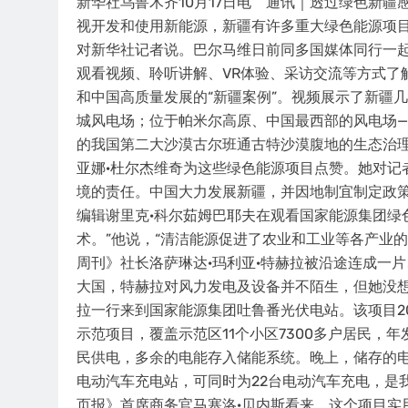
新华社乌鲁木齐10月17日电 通讯｜透过绿色新
视开发和使用新能源，新疆有许多重大绿色能源项目
对新华社记者说。巴尔马维日前同多国媒体同行一
观看视频、聆听讲解、VR体验、采访交流等方式了
和中国高质量发展的“新疆案例”。视频展示了新疆
城风电场；位于帕米尔高原、中国最西部的风电场
的我国第二大沙漠古尔班通古特沙漠腹地的生态治
亚娜·杜尔杰维奇为这些绿色能源项目点赞。她对记
境的责任。中国大力发展新疆，并因地制宜制定政
编辑谢里克·科尔茹姆巴耶夫在观看国家能源集团绿
术。”他说，“清洁能源促进了农业和工业等各产业
周刊》社长洛萨琳达·玛利亚·特赫拉被沿途连成一
大国，特赫拉对风力发电及设备并不陌生，但她没想
拉一行来到国家能源集团吐鲁番光伏电站。该项目2
示范项目，覆盖示范区11个小区7300多户居民，
民供电，多余的电能存入储能系统。晚上，储存的
电动汽车充电站，可同时为22台电动汽车充电，是
页报》首席商务官马塞洛·贝内斯看来，这个项目实