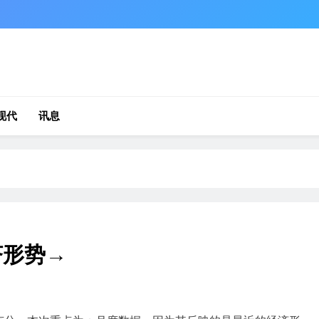
现代
讯息
济形势→