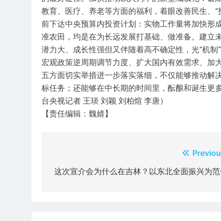
教育、医疗、养老等方面的福利，着眼改善民生、“
前下达中央预算内投资计划：实物工作量将加快形
准农田，均是在为长远发展打基础、做准备。建立
潜力大、成长性强但又伴随着高不确定性，光“机制
宏观政策逆周期调节力度、扩大国内有效需求、加
五方面切实举措进一步落实落细，不仅能够推动解
标任务；还能够在中长期的时间里，酝酿和诞生更
台央视记者 王琰 刘颖 刘柏煊 李唐）
【责任编辑：魏婧】
文
Previou
章
这次宣介会为什么在吉林？以东北全面振兴为范
导
航