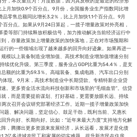
统有分，本次重点为：月度数据，因为其反映的是最近的经济形
比上月加快0.9个百分点。9月份，全国服务业生产指数同比增
费品零售总额同比增长3.2％，比上月加快1.1个百分点。9月
7个百分点。如果从9月24日算起，一揽子增量政策对外亮相，
革委等部门持续释放积极信号，加力推动解决当前经济运行中
看到，存量政策加上增量政策的加快落地，正在对市场预期和
济运行的一些领域出现了越来越多的回升向好迹象。如果再进一
，规模以上装备制造业增加值、高技术制造业增加值增速分别
构持续优化升级。第三季度，服务业占GDP比重为54.4％，是支
总额的比重为59.3％。高端装备、集成电路、汽车出口分别
成效的体现。9月末，高技术制造业中长期贷款、专精特新企业贷
速。更多资金活水流向科技创新和市场里的“毛细血管”。信贷
而就，而是需要提前谋划、打好基础，更需要放眼长远、持续
月两次召开会议研究部署经济工作。近期一揽子增量政策加快
视问题、解决问题，坚定信心、鼓足干劲，既利当前、又惠长
回升向好、长期向好。比如：“近年来最大力度”支持地方化解
上阵，腾挪出更多资源来发展经济，从长远看，发展才是化债
1.7亿多进城农民工和家属的切实难题，提升新市民在住房、