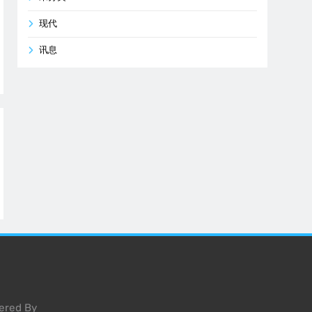
现代
讯息
ered By