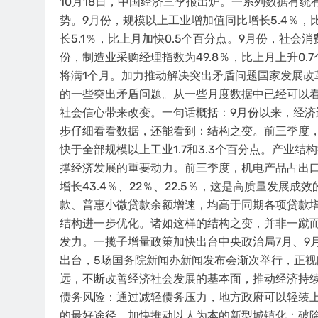
10月18日，中国经济三季报出炉。一系列数据有
势。9月份，规模以上工业增加值同比增长5.4％，
长5.1％，比上月加快0.5个百分点。9月份，社会消
份，制造业采购经理指数为49.8％，比上月上升0.
将满1个月。加力推动解决突出矛盾问题国家发展改
的一些突出矛盾问题。从一些月度数据中已经可以
社会信心带来改变。一句话概括：9月份以来，经
步仔细看看数据，还能看到：结构之变。前三季度
快于全部规模以上工业1.7和3.3个百分点。产业结
撑经济发展的重要动力。前三季度，机电产品占出口
增长43.4％、22％、22.5％，这是高质量发展
款、普惠小微贷款余额增速，均高于同期各项贷款增
结构进一步优化。诸如这样的结构之变，并非一蹴
发力。一揽子增量政策加快出台中央政治局7月、9
出台，5场国务院新闻办新闻发布会渐次举行，正
远，不断改善经济社会发展的基本面，推动经济持续
债务风险：通过减轻债务压力，地方政府可以轻装
的最好途径。加快推动以人为本的新型城镇化：破除