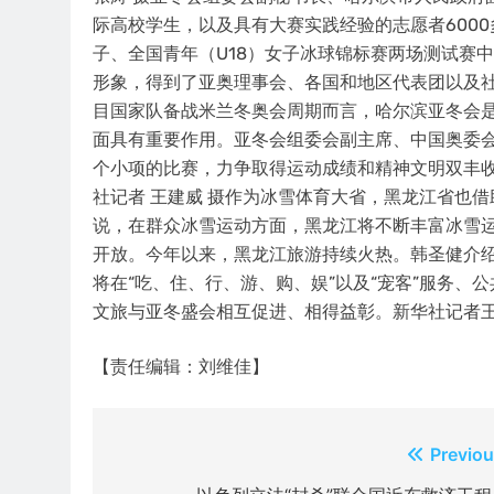
际高校学生，以及具有大赛实践经验的志愿者6000
子、全国青年（U18）女子冰球锦标赛两场测试赛
形象，得到了亚奥理事会、各国和地区代表团以及社
目国家队备战米兰冬奥会周期而言，哈尔滨亚冬会
面具有重要作用。亚冬会组委会副主席、中国奥委会
个小项的比赛，力争取得运动成绩和精神文明双丰收
社记者 王建威 摄作为冰雪体育大省，黑龙江省也
说，在群众冰雪运动方面，黑龙江将不断丰富冰雪
开放。今年以来，黑龙江旅游持续火热。韩圣健介绍
将在“吃、住、行、游、购、娱”以及“宠客”服务
文旅与亚冬盛会相互促进、相得益彰。新华社记者王
【责任编辑：刘维佳】
文
Previou