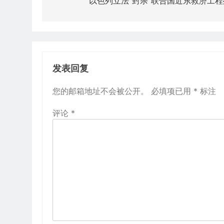
章
以色列立法“封杀”联合国近东救济工程
导
航
发表回复
您的邮箱地址不会被公开。
必填项已用
*
标注
评论
*