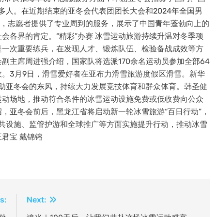
多人。在近期结束的亚冬会代表团团长大会和2024年全国男
中，志愿者提供了专业周到的服务，展示了中国青年蓬勃向上的
会各界的肯定。“精彩”办赛 冰雪运动旅游持续升温对冬季项
是一次重要练兵，在发现人才、锻炼队伍、检验备战成效等方
副主席周进强介绍，国家队将选派170余名运动员参加全部64
。3月9日，滑雪爱好者在亚布力滑雪旅游度假区滑雪。新华
借助亚冬会的东风，持续大力发展竞技体育和群众体育。韩圣健
运动场地，推动符合条件的冰雪运动设施免费或低收费向公众
，亚冬会前后，黑龙江省将启动新一轮冰雪旅游“百日行动”，
、公共设施、监管护游和全球推广等方面实施提升行动，推动冰雪
君宝 戴锦镕
s:
Next: