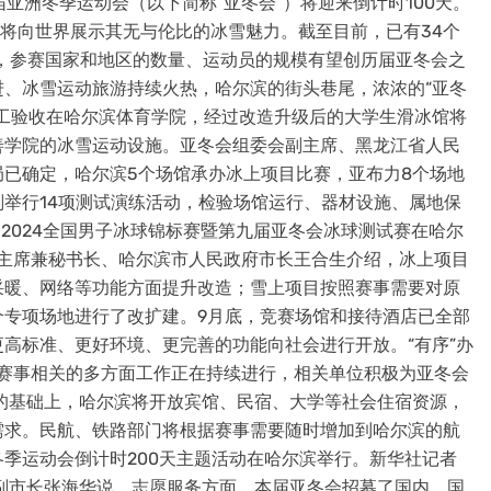
第九届亚洲冬季运动会（以下简称“亚冬会”）将迎来倒计时100天。
滨将向世界展示其无与伦比的冰雪魅力。截至目前，已有34个
会，参赛国家和地区的数量、运动员的规模有望创历届亚冬会之
、冰雪运动旅游持续火热，哈尔滨的街头巷尾，浓浓的“亚冬
馆竣工验收在哈尔滨体育学院，经过改造升级后的大学生滑冰馆将
善学院的冰雪运动设施。亚冬会组委会副主席、黑龙江省人民
已确定，哈尔滨5个场馆承办冰上项目比赛，亚布力8个场地
划举行14项测试演练活动，检验场馆运行、器材设施、属地保
2024全国男子冰球锦标赛暨第九届亚冬会冰球测试赛在哈尔
副主席兼秘书长、哈尔滨市人民政府市长王合生介绍，冰上项目
采暖、网络等功能方面提升改造；雪上项目按照赛事需要对原
个专项场地进行了改扩建。9月底，竞赛场馆和接待酒店已全部
高标准、更好环境、更完善的功能向社会进行开放。“有序”办
…赛事相关的多方面工作正在持续进行，相关单位积极为亚冬会
的基础上，哈尔滨将开放宾馆、民宿、大学等社会住宿资源，
需求。民航、铁路部门将根据赛事需要随时增加到哈尔滨的航
洲冬季运动会倒计时200天主题活动在哈尔滨举行。新华社记者
副市长张海华说，志愿服务方面，本届亚冬会招募了国内、国