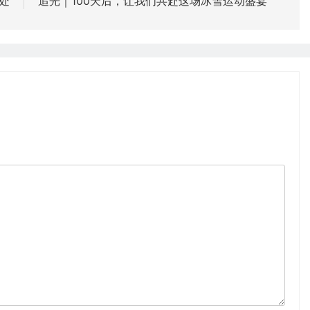
处
追光｜100天后，让我们共赴这场冰雪运动盛宴