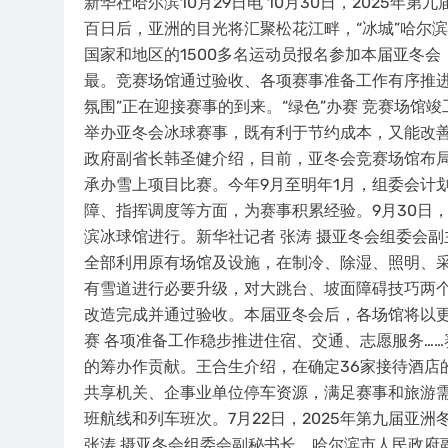
新华社哈尔滨10月29日电 10月30日，2025年
百日后，亚洲的目光将汇聚松花江畔，“冰城”哈尔
国家和地区的1500多名运动员报名参加本届亚冬
最。竞赛场馆通过验收、各项赛事准备工作有序推进
氛围”正在迎接赛事的到来。“绿色”办赛 竞赛场
举办亚冬会冰球赛事，既有利于节约成本，又能改
政府副省长韩圣健介绍，目前，亚冬会竞赛场馆布局
承办雪上项目比赛。今年9月至明年1月，组委会计
障、指挥调度等方面，为赛事积累经验。9月30日，
滨冰球馆进行。新华社记者 张涛 摄亚冬会组委会
全部利用原有场馆及设施，在制冷、除湿、照明、
有雪道进行必要升级，对大跳台、坡面障碍技巧两
改造完成并通过验收。本届亚冬会后，各场馆将以更
赛 各项准备工作稳步推进住宿、交通、志愿服务…
的筹办作贡献。王合生介绍，在确定36家接待酒店
共享机关、企事业单位停车资源，满足赛事和旅游
班航线和列车班次。7月22日，2025年第九届亚
张涛 摄亚冬会组委会副秘书长、哈尔滨市人民政府