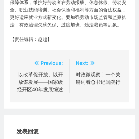
保障体系，维护好劳动者在劳动报酬、休息休假、劳动安
全、职业技能培训、社会保险和福利等方面的合法权益，
更好适应就业方式新变化。要加强劳动市场监管和监察执
法，有效治理欠薪欠保、过度加班、违法裁员等乱象。
【责任编辑：赵超】
文
Previous:
Next:
章
以改革促开放、以开
时政微观察丨一个关
放谋发展——国家级
键词看总书记闽皖行
导
经开区40年发展综述
航
发表回复