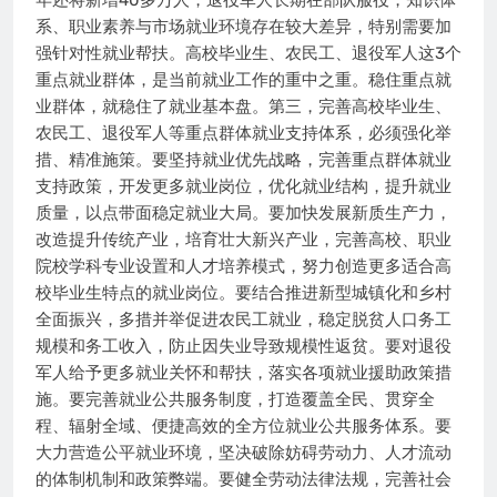
年还将新增40多万人，退役军人长期在部队服役，知识体
系、职业素养与市场就业环境存在较大差异，特别需要加
强针对性就业帮扶。高校毕业生、农民工、退役军人这3个
重点就业群体，是当前就业工作的重中之重。稳住重点就
业群体，就稳住了就业基本盘。第三，完善高校毕业生、
农民工、退役军人等重点群体就业支持体系，必须强化举
措、精准施策。要坚持就业优先战略，完善重点群体就业
支持政策，开发更多就业岗位，优化就业结构，提升就业
质量，以点带面稳定就业大局。要加快发展新质生产力，
改造提升传统产业，培育壮大新兴产业，完善高校、职业
院校学科专业设置和人才培养模式，努力创造更多适合高
校毕业生特点的就业岗位。要结合推进新型城镇化和乡村
全面振兴，多措并举促进农民工就业，稳定脱贫人口务工
规模和务工收入，防止因失业导致规模性返贫。要对退役
军人给予更多就业关怀和帮扶，落实各项就业援助政策措
施。要完善就业公共服务制度，打造覆盖全民、贯穿全
程、辐射全域、便捷高效的全方位就业公共服务体系。要
大力营造公平就业环境，坚决破除妨碍劳动力、人才流动
的体制机制和政策弊端。要健全劳动法律法规，完善社会