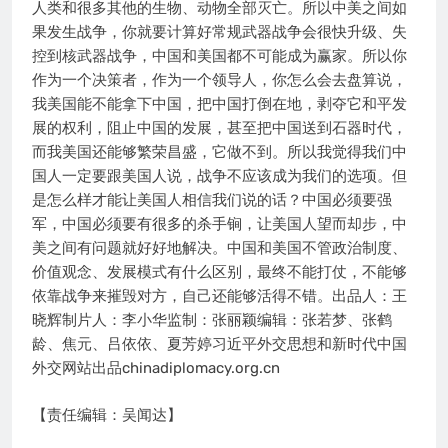
人类和很多其他的生物、动物全部灭亡。所以中美之间如
果发生战争，你就要计算好常规武器战争会很快升级、失
控到核武器战争，中国和美国都不可能成为赢家。所以你
作为一个决策者，作为一个领导人，你怎么会去盘算说，
我美国能不能拿下中国，把中国打倒在地，剥夺它和平发
展的权利，阻止中国的发展，甚至把中国送到石器时代，
而我美国还能够繁荣昌盛，它做不到。所以我觉得我们中
国人一定要跟美国人说，战争不应该成为我们的选项。但
是怎么样才能让美国人相信我们说的话？中国必须要强
军，中国必须要有很多的杀手锏，让美国人望而却步，中
美之间有问题就好好地解决。中国和美国不管政治制度、
价值观念、发展模式有什么区别，最终不能打仗，不能够
依靠战争来摧毁对方，自己还能够活得不错。出品人：王
晓辉制片人：李小华监制：张丽颖编辑：张若梦、张鹤
龄、焦元、吕依依、夏芳婷习近平外交思想和新时代中国
外交网站出品chinadiplomacy.org.cn
【责任编辑：吴闻达】