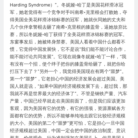
Harding Syndrome）”。冬妮娅•哈丁是美国花样滑冰冠
军，她老觉得有一个竞争对手叫南希•克里根会打败她，夺
得美国全美花样滑冰锦标赛的冠军，她就伙同她的丈夫和
几个伙伴拿警棍去砸了南希•克里根的膝盖骨，逼她放弃比
赛，所以冬妮娅•哈丁获得了全美花样滑冰锦标赛的冠军。
东窗事发后，她被终身禁赛。美国人看着中国什么都看不
惯，它觉得中国发展快，它不是说“我们能不能讨论合作，
能不能讨论共同发展”。它现在就像冬妮娅•哈丁一样，“我
有没有一个招，使个绊子把你的膝盖骨给砸了，就把你给
打压下去了？”另外一个，我觉得美国现在有两个“噩梦”。
第一个“噩梦”，它老担心中国的经济发展会超过美国。美
国人就是说，“如果中国的经济规模发展下去，超过我，那
我就不再是世界最大的经济体了”。不管是钢铁产量、汽车
产量，中国已经早就走在美国前面了，但是我们应该更加
客观，因为美国有它的优势，有它的强项，资源禀赋各方
面都有它的优势，所以不能够单纯地去跟它比较经济规模
的大小。美国的第二个“噩梦”更可怕，它是担心一旦中国
经济规模超过美国，中国一定会把中国的政治制度、意识