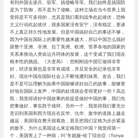
有到外国去派兵、驻军、搞侵略等等。我们始终是搞国防
是为了防御，而不是为了侵略。这种立场在当今世界上我
觉得是不可多得的，尤其是我们看到战争此起彼伏，恐怖
主义行动此起彼伏，很多国家没有安宁，没有稳定，更谈
不上真正持久性地发展。但是中国搞好自己的事还不够，
因为中国在国际上的重要性越来越大，所以中国怎么搞好
跟整个亚洲、非洲、拉丁美洲、欧洲、世界各地的国家的
关系来推动人类命运共同体的发展，这个变成了我们现在
根本性的挑战。《大变局》：您刚刚说中国它做得非常
好，经济发展也是非常有成绩，并且安全的记录也非常
好。现在中国在国际社会上不断地遭到抹黑、攻击，我们
是不是可以理解为如果中国能够讲好自己的故事，能够更
好地在国际上发声，中国的处境就会变得更好一些？高志
凯：我觉得讲好中国故事的前提是做好中国的事，我们先
把事做好，事实胜于雄辩。另外一个，我觉得我们要充分
意识到美国和西方现在在反华、仇华、敌华的道路上越走
越远，美国现在整天很着急，甚至把我们定格为步步紧逼
的敌手。为什么美国这么来定格我们中国？我觉得第一
个，美国害上了一种病，叫“冬妮娅•哈丁综合症（Tonya