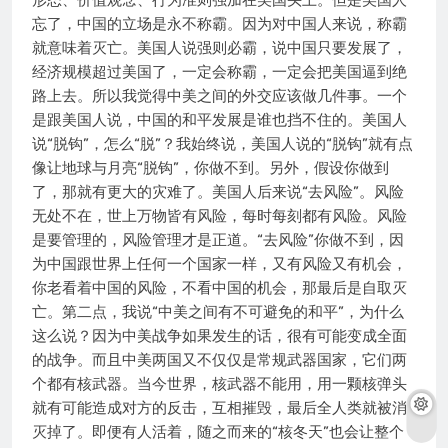
形态、价值观念、行为准则强加在美国头上。但是美国人
忘了，中国的立场是永不称霸。因为对中国人来说，称霸
就意味着灭亡。美国人说强则必霸，说中国只要发展了，
经济规模超过美国了，一定会称霸，一定会把美国逼到绝
路上去。所以我觉得中美之间的外交应该做几件事。一个
是跟美国人说，中国的和平发展是谁也挡不住的。美国人
说“脱钩”，怎么“脱”？我始终说，美国人说的“脱钩”就有点
像让地球与月亮“脱钩”，你做不到。另外，假设你做到
了，那就有更大的灾难了。美国人后来说“去风险”。风险
无处不在，世上万物皆有风险，每时每刻都有风险。风险
是要管理的，风险管理才是正道。“去风险”你做不到，因
为中国跟世界上任何一个国家一样，又有风险又有机会，
你老看着中国的风险，不看中国的机会，那最后是自取灭
亡。第二点，我说“中美之间有不可避免的和平”，为什么
这么说？因为中美战争如果发生的话，很有可能变成全面
的战争。而且中美两国又不仅仅是常规武器国家，它们两
个都有核武器。当今世界，核武器不能用，用一颗核弹头
就有可能造成对方的反击，互相摧毁，最后全人类就被消
灭掉了。即便有人活着，随之而来的“核冬天”也会让整个