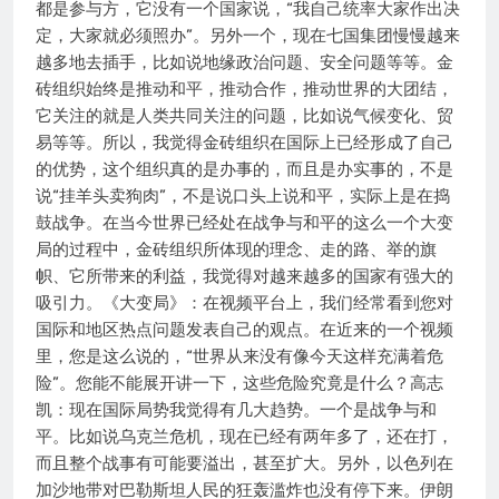
都是参与方，它没有一个国家说，“我自己统率大家作出决
定，大家就必须照办”。另外一个，现在七国集团慢慢越来
越多地去插手，比如说地缘政治问题、安全问题等等。金
砖组织始终是推动和平，推动合作，推动世界的大团结，
它关注的就是人类共同关注的问题，比如说气候变化、贸
易等等。所以，我觉得金砖组织在国际上已经形成了自己
的优势，这个组织真的是办事的，而且是办实事的，不是
说“挂羊头卖狗肉”，不是说口头上说和平，实际上是在捣
鼓战争。在当今世界已经处在战争与和平的这么一个大变
局的过程中，金砖组织所体现的理念、走的路、举的旗
帜、它所带来的利益，我觉得对越来越多的国家有强大的
吸引力。《大变局》：在视频平台上，我们经常看到您对
国际和地区热点问题发表自己的观点。在近来的一个视频
里，您是这么说的，“世界从来没有像今天这样充满着危
险”。您能不能展开讲一下，这些危险究竟是什么？高志
凯：现在国际局势我觉得有几大趋势。一个是战争与和
平。比如说乌克兰危机，现在已经有两年多了，还在打，
而且整个战事有可能要溢出，甚至扩大。另外，以色列在
加沙地带对巴勒斯坦人民的狂轰滥炸也没有停下来。伊朗