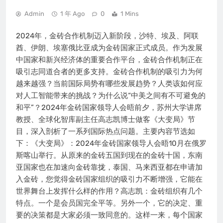
Admin
1 年 Ago
0
1 Mins
2024年，金砖合作机制迈入新阶段，沙特、埃及、阿联
酋、伊朗、埃塞俄比亚成为金砖国家正式成员。作为发展
中国家和新兴经济体的重要合作平台，金砖合作机制正在
吸引志同道合者的更多支持。金砖合作机制的吸引力为何
越来越强？当前国际局势有哪些发展趋势？人类该如何应
对人工智能带来的挑战？为什么说“中美之间有不可避免的
和平”？2024年金砖国家领导人会晤前夕，苏州大学讲席
教授、全球化智库副主任高志凯博士做客《大变局》节
目，深入剖析了一系列国际热点问题。主要内容节选如
下：《大变局》：2024年金砖国家领导人会晤10月在俄罗
斯喀山举行。从原来的金砖五国到现在的金砖十国，东南
亚国家也在加速向金砖靠拢，泰国、马来西亚都在申请加
入金砖，您觉得金砖国家组织的吸引力不断增强，它能在
世界舞台上发挥什么样的作用？高志凯：金砖组织有几个
特点。一个是会员国完全平等。另外一个，它的决定、重
要的决策都是大家必须一致同意的。这样一来，每个国家