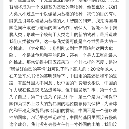
制，甚至变成一个完全独立的物种？埃隆•马斯克说，人工
智能将成为一个以硅基为基础的新物种。他甚至说，我们
人类只不过是一个以碳基为基础的物种，我们的目的有可
能就是引导以硅基为基础的人工智能的到来。我觉得国与
国之间应该进行适当的国际合作，确保人工智能不至于摆
脱人类，形成一个凌驾于人类之上的新的物种，最后造成
我们人类被奴役。这一条我觉得可能是当今世界最大的一
个挑战。《大变局》：您刚刚谈到世界面临的这两大危
险，一个是战争和和平的风险，还有一个是人工智能带来
的挑战。那您觉得中国应该采取一个什么样的态度，是说
“我做好自己的事情”就可以了吗？高志凯：2012年以来，
在习近平总书记的英明领导下，中国走的路还是和平的道
路。有些外国人不同意，说中国的军费增长很快，中国的
军力现在也是突飞猛进等等。但中国发展军事，第一个是
为了自卫，第二个是为了捍卫和平，第三个是为了确保中
国作为世界上最大的贸易国的地位能够得到保护，为全球
的和平稳定和贸易作出我们的贡献。中国不是一个侵略成
性的国家。习近平总书记讲过，中国的基因里面没有侵略
这个成分。我们没有去侵占任何一寸外国的土地，我们没