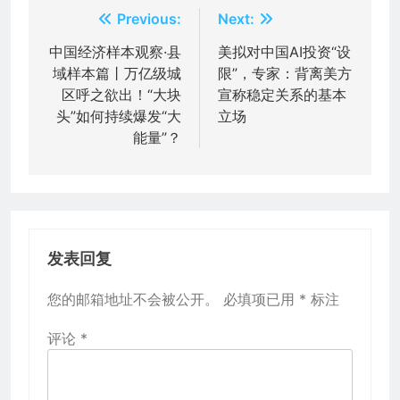
文
Previous:
Next:
章
中国经济样本观察·县
美拟对中国AI投资“设
域样本篇丨万亿级城
限”，专家：背离美方
导
区呼之欲出！“大块
宣称稳定关系的基本
航
头”如何持续爆发“大
立场
能量”？
发表回复
您的邮箱地址不会被公开。
必填项已用
*
标注
评论
*