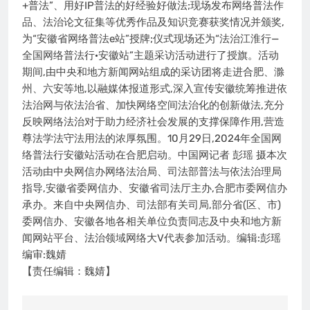
+普法”、用好IP普法的好经验好做法;现场发布网络普法作
品、法治论文征集等优秀作品及知识竞赛获奖情况并颁奖,
为“安徽省网络普法e站”授牌;仪式现场还为“法治江淮行—
全国网络普法行·安徽站”主题采访活动进行了授旗。活动
期间,由中央和地方新闻网站组成的采访团将走进合肥、滁
州、六安等地,以融媒体报道形式,深入宣传安徽统筹推进依
法治网与依法治省、加快网络空间法治化的创新做法,充分
反映网络法治对于助力经济社会发展的支撑保障作用,营造
尊法学法守法用法的浓厚氛围。10月29日,2024年全国网
络普法行安徽站活动在合肥启动。中国网记者 彭瑶 摄本次
活动由中央网信办网络法治局、司法部普法与依法治理局
指导,安徽省委网信办、安徽省司法厅主办,合肥市委网信办
承办。来自中央网信办、司法部有关司局,部分省(区、市)
委网信办、安徽各地各相关单位负责同志及中央和地方新
闻网站平台、法治领域网络大V代表参加活动。编辑:彭瑶
编审:魏婧
【责任编辑：魏婧】