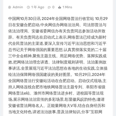
Admin
1 年 Ago
0
1 Mins
中国网10月30日讯 2024年全国网络普法行收官站 10月29
日在安徽合肥启动,中央网信办网络法治局、司法部普法与
依法治理局、安徽省委网信办有关负责同志参加活动并致
辞。有关负责同志在启动式上表示,网络普法已经成为新时
代全民普法的主渠道,要深入宣传习近平法治思想和习近平
总书记关于网络强国的重要思想,认真贯彻落实党的二十届
三中全会精神,聚焦主题主线、用足网络优势、落脚实践成
效,把网络法治理念讲透、法律制度规则讲明、法治案例故
事讲活,全景展现习近平法治思想在各地的生动实践,立体描
绘法治保障网络强国建设的美好图景。10月29日,2024年
全国网络普法行安徽站活动在合肥启动。启动仪式现场,主
持人网络连线合肥市地铁网络普法主题专列、阜阳市省级
网络普法e站、滁州市网络普法进乡村、进校园等普法现
场,展示网络法治宣传的多彩场景,彰显徽风皖韵特色;邀请
安徽省普法网络名人、正能量网络大V等,结合自身经历和
当地文化特色,讲述法治故事,普及法律知识,分享“互联网