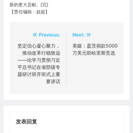
新的更大贡献。(完)
【责任编辑：赵超】
文
Previous:
Next:
章
坚定信心凝心聚力，
美媒：盖茨捐款5000
推动改革行稳致远
万美元助哈里斯竞选
导
——论学习贯彻习近
航
平总书记在省部级专
题研讨班开班式上重
要讲话
发表回复