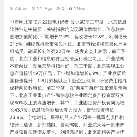
Admin
1 年 Ago
0
1 Mins
中新网北京10月22日电 (记者 吕少威)前三季度，北京信息
软件业进中提质，关键指标均实现两位数增长，信息软件
业增加值同比(下同)增长11.9%，营收增长12.3%，利润增长
21.6%，继续保持全市领先地位。北京市经济和信息化局党
组成员、副局长刘维亮22日在一场发布会上表示，前三季
度，北京工业和信息软件业经济运行稳定向上、产业结构
不断向优、发展态势持续向好。前三季度，北京实现工业
总产值接近1.9万亿元，工业增加值增长6.9%；产业发展质
量稳步提升，1-8月规模以上工业企业利润、研发费用始终
保持两位数增长。前三季度，在“两重”“两新”政策牵引带动
下，北京工业重点产业和信息软件业固定资产投资双双实
现30%以上的高速增长。其中，工业固定资产投资同比增
长43.7%；信息软件业加大算力投入，带动投资增长
33.8%。宁德时代、昌平机器人产业园等一批重点项目相
继开工建设，新型储能、自动驾驶、商业航天等一批未来
产业项目加速谋划落地。刘维亮提到，北京高精尖产业优