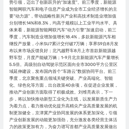
势引领，迈出了创新跃升的“加速度”。前三季度，新能源
智能网联汽车和电子信息产业成为全市工业经济增长的主
要“动力源”，带动战略性新兴产业和高技术制造业增加值
分别增长14%和8.3%，均高于规模以上工业平均水平。具
体来看，新能源智能网联汽车“动力引擎”加速启动，前三
季度，汽车制造业增加值增长18.4%，多款新能源汽车相
继投产放量，小米SU7累计交付破7万辆；享界S9自8月发
布以来市场反馈良好；北汽越野车8月上市首款新能源越
野车型，月度产能破万辆；1-9月北京新能源汽车产量增长
5.5倍。高级别自动驾驶示范区面向全市3000平方公里区
域延伸建设，发布国内首个“车路云”数据协同平台。前三
季度，北京聚焦重点领域关键突破、产业高端化、智能
化、绿色化等方面，出台政策40余项，在促进企业发展，
推动产业创新方面取得了积极成效。刘维亮表示，下一
步，将以加快推动新型工业化为主线，以发展新质生产力
为着力点，着力推动优化提升高精尖产业高质量发展的机
制更加健全，京津冀产业协同发展的体系更加深化，引领
产业创新发展的动能更加强劲，充分激发各类经营主体活
力的政策更加有力，为奋力谱写首都产业高质量发展做出