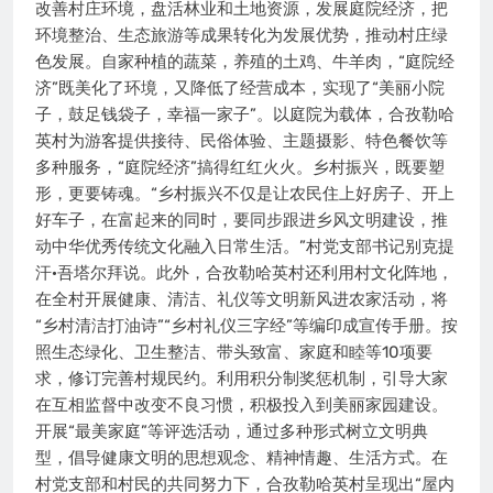
改善村庄环境，盘活林业和土地资源，发展庭院经济，把
环境整治、生态旅游等成果转化为发展优势，推动村庄绿
色发展。自家种植的蔬菜，养殖的土鸡、牛羊肉，“庭院经
济”既美化了环境，又降低了经营成本，实现了“美丽小院
子，鼓足钱袋子，幸福一家子”。以庭院为载体，合孜勒哈
英村为游客提供接待、民俗体验、主题摄影、特色餐饮等
多种服务，“庭院经济”搞得红红火火。乡村振兴，既要塑
形，更要铸魂。“乡村振兴不仅是让农民住上好房子、开上
好车子，在富起来的同时，要同步跟进乡风文明建设，推
动中华优秀传统文化融入日常生活。”村党支部书记别克提
汗·吾塔尔拜说。此外，合孜勒哈英村还利用村文化阵地，
在全村开展健康、清洁、礼仪等文明新风进农家活动，将
“乡村清洁打油诗”“乡村礼仪三字经”等编印成宣传手册。按
照生态绿化、卫生整洁、带头致富、家庭和睦等10项要
求，修订完善村规民约。利用积分制奖惩机制，引导大家
在互相监督中改变不良习惯，积极投入到美丽家园建设。
开展“最美家庭”等评选活动，通过多种形式树立文明典
型，倡导健康文明的思想观念、精神情趣、生活方式。在
村党支部和村民的共同努力下，合孜勒哈英村呈现出“屋内