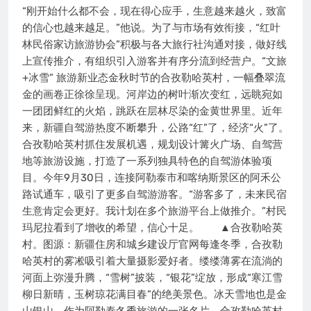
“刚开始什么都不会，现在得心应手，生意越来越火，致富
的信心也越来越足。”他说。为了与市场有效衔接，“红叶
林民俗家访旅游协会”积极与各大旅行社沟通对接，做好线
上宣传推介，有组织引入游客并有序分流到经营户。“文旅
+冰雪” 旅游新业态金秋时节的合孜勒哈英村，一幅叠翠流
金的画卷正徐徐呈现。河岸边的树叶渐次变红，远眺宛如
一团团鲜红的火焰，跳跃在层林尽染的金黄世界里。近年
来，新疆自驾游热度不断攀升，公路“红”了，经济“火”了。
合孜勒哈英村抓住发展机遇，规划设计篝火广场、自驾营
地等旅游设施，打造了一系列独具特色的自驾游体验项
目。今年9月30日，连接阿勒泰市和喀纳斯景区的阿禾公
路试通车，吸引了更多自驾游游客。“游客多了，未来民宿
生意肯定会更好。我计划在多个旅游平台上做推介。”村民
玛尼拉看到了增收的希望，信心十足。 ▲合孜勒哈英
村。图源：新疆住房和城乡建设厅官网每逢冬季，合孜勒
哈英村的雾凇吸引着大量摄影爱好者。缕缕薄雾在流淌的
河面上弥漫升腾，“雪树”披装，“银花”绽放，形成“寒江雪
柳日新晴，玉树琼花满目春”的绝美景色。冰天雪地也是金