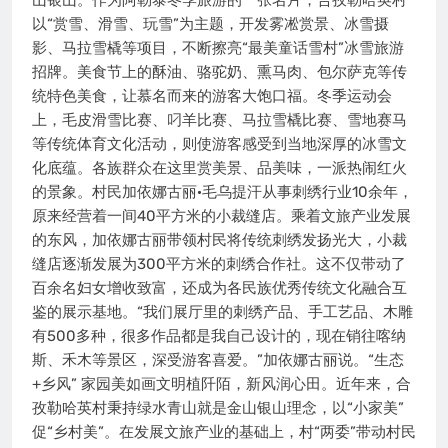
山银山。作为阿勒泰冬季旅游的一张名片，合孜勒哈英村
以“赏雪、滑雪、玩雪”为主题，开发雾凇赏景、冰雪摄
影、马拉雪橇等项目，不断擦亮“最美童话雪村”冰雪旅游
招牌。美食节上的酥油、骆驼奶、熏马肉、包尔萨克等传
统特色美食，让慕名而来的游客大饱口福。冬季运动会
上，毛皮滑雪比赛、叼羊比赛、马拉雪橇比赛、雪地赛马
等传统体育文化活动，则使游客感受到当地深厚的冰雪文
化底蕴。各族群众在这里赏美景、品美味，一派热闹红火
的景象。村民加依娜古丽·毛乌提汗从事刺绣行业10余年，
原来经营着一间40平方米的小裁缝店。乘着文旅产业发展
的东风，加依娜古丽带领村民将传统刺绣发扬光大，小裁
缝店逐渐发展为300平方米的刺绣合作社。这不仅带动了
百余名妇女增收致富，还成为各民族优秀传统文化融合互
鉴的展示基地。“我们展厅里的刺绣产品、手工艺品、木雕
有500多种，很多作品都是我自己设计的，现在销往喀纳
斯、禾木等景区，深受游客喜爱。”加依娜古丽说。“生态
+乡风” 家园美如画文明植阡陌，新风润心田。近年来，合
孜勒哈英村秉持绿水青山就是金山银山理念，以“小家美”
促“乡村美”。在发展文旅产业的基础上，村“两委”带动村民