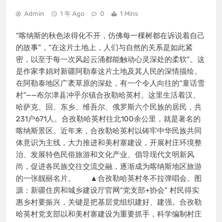
Admin
1 年 Ago
0
1 Mins
“喀纳斯的秋色浓得化不开，仿佛每一棵树都在诉说着自己
的故事”，“在这片土地上，人们与自然的关系是如此紧
密，以至于每一次风起云涌都能触动心灵深处的柔软”。这
是作家李娟对新疆阿勒泰这片土地及其人民的深情描绘。
在阿勒泰地区广袤草原的深处，有一个令人向往的“童话雪
村”——布尔津县冲乎尔镇合孜勒哈英村。这里生活着汉、
哈萨克、回、东乡、维吾尔、俄罗斯六个民族的居民，共
231户671人。合孜勒哈英村往北100余公里，就是著名的
喀纳斯景区。近年来，合孜勒哈英村以铸牢中华民族共同
体意识为主线，大力推进和美村寨建设，开展村庄环境整
治、发展特色民俗旅游和文化产业、倡导现代文明新风
尚，促进各民族交往交流交融，逐渐成为喀纳斯地区旅游
的一张靓丽名片。 ▲合孜勒哈英村冬不拉弹唱会。图
源：新疆住房和城乡建设厅官网“党支部+协会” 村民得实
惠乡村要振兴，关键是把基层党组织建好、建强。合孜勒
哈英村党支部以和美村寨建设为重要抓手，科学编制村庄