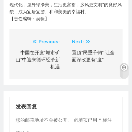
现代化，屋外绿净美，生活更富裕，乡风更文明”的良好风
貌，成为宜居宜游、和和美美的幸福村。
【责任编辑：吴疆】
文
Previous:
Next:
章
中国在开发“城市矿
置顶“民重千钧” 让全
山”中迎来循环经济新
面深改更有“度”
导
机遇
航
发表回复
您的邮箱地址不会被公开。
必填项已用
*
标注