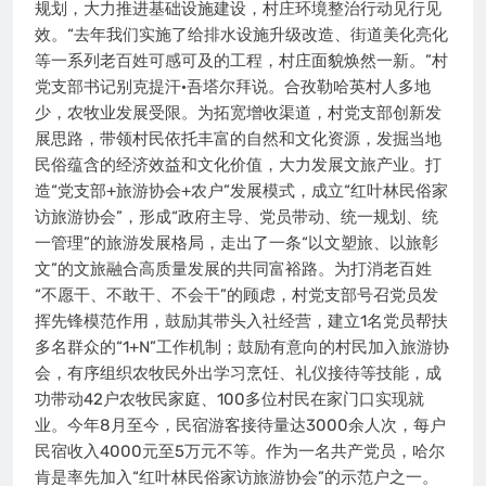
规划，大力推进基础设施建设，村庄环境整治行动见行见
效。“去年我们实施了给排水设施升级改造、街道美化亮化
等一系列老百姓可感可及的工程，村庄面貌焕然一新。”村
党支部书记别克提汗·吾塔尔拜说。合孜勒哈英村人多地
少，农牧业发展受限。为拓宽增收渠道，村党支部创新发
展思路，带领村民依托丰富的自然和文化资源，发掘当地
民俗蕴含的经济效益和文化价值，大力发展文旅产业。打
造“党支部+旅游协会+农户”发展模式，成立“红叶林民俗家
访旅游协会”，形成“政府主导、党员带动、统一规划、统
一管理”的旅游发展格局，走出了一条“以文塑旅、以旅彰
文”的文旅融合高质量发展的共同富裕路。为打消老百姓
“不愿干、不敢干、不会干”的顾虑，村党支部号召党员发
挥先锋模范作用，鼓励其带头入社经营，建立1名党员帮扶
多名群众的“1+N”工作机制；鼓励有意向的村民加入旅游协
会，有序组织农牧民外出学习烹饪、礼仪接待等技能，成
功带动42户农牧民家庭、100多位村民在家门口实现就
业。今年8月至今，民宿游客接待量达3000余人次，每户
民宿收入4000元至5万元不等。作为一名共产党员，哈尔
肯是率先加入“红叶林民俗家访旅游协会”的示范户之一。