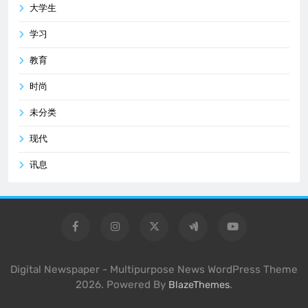
大学生
学习
教育
时尚
未分类
现代
讯息
Digital Newspaper - Multipurpose News WordPress Theme
2026. Powered By
.
BlazeThemes