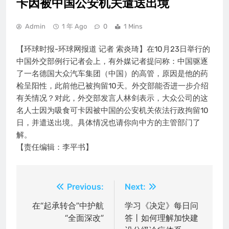
卡因被中国公安机关遣送出境
Admin
1 年 Ago
0
1 Mins
【环球时报-环球网报道 记者 索炎琦】在10月23日举行的
中国外交部例行记者会上，有外媒记者提问称：中国驱逐
了一名德国大众汽车集团（中国）的高管，原因是他的药
检呈阳性，此前他已被拘留10天。外交部能否进一步介绍
有关情况？对此，外交部发言人林剑表示，大众公司的这
名人士因为吸食可卡因被中国的公安机关依法行政拘留10
日，并遣送出境。具体情况也请你向中方的主管部门了
解。
【责任编辑：李平书】
文
Previous:
Next:
章
在“起承转合”中护航
学习《决定》每日问
“全面深改”
答丨如何理解加快建
导