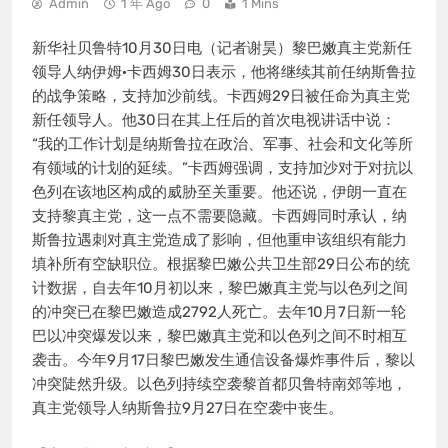
Admin
1 年 Ago
0
1 Mins
新华社贝鲁特10月30日电（记者谢昊）黎巴嫩真主党新任
领导人纳伊姆·卡西姆30日表示，他将继续其前任纳斯鲁拉
的战争策略，支持加沙前线。卡西姆29日被任命为真主党
新任领导人。他30日在其上任后的首次电视讲话中说：
“我的工作计划是纳斯鲁拉在政治、军事、社会和文化等所
有领域的计划的延续。”卡西姆强调，支持加沙对于对抗以
色列在该地区构成的威胁至关重要。他还说，伊朗一直在
支持黎真主党，这一点不需要隐藏。卡西姆同时承认，纳
斯鲁拉遇刺对真主党造成了影响，但他重申该组织有能力
填补所有空缺职位。根据黎巴嫩公共卫生部29日公布的统
计数据，自去年10月初以来，黎巴嫩真主党与以色列之间
的冲突已在黎巴嫩造成2792人死亡。去年10月7日新一轮
巴以冲突爆发以来，黎巴嫩真主党和以色列之间不时相互
袭击。今年9月17日黎巴嫩发生通信设备爆炸事件后，黎以
冲突陡然升级。以色列持续空袭黎首都贝鲁特南郊等地，
真主党领导人纳斯鲁拉9月27日在空袭中丧生。