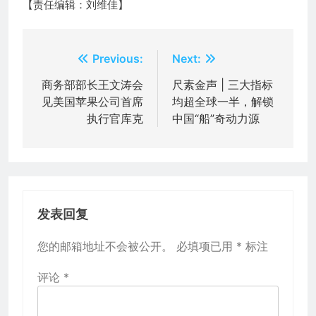
【责任编辑：刘维佳】
文
Previous:
Next:
章
商务部部长王文涛会
尺素金声 | 三大指标
见美国苹果公司首席
均超全球一半，解锁
导
执行官库克
中国“船”奇动力源
航
发表回复
您的邮箱地址不会被公开。
必填项已用
*
标注
评论
*