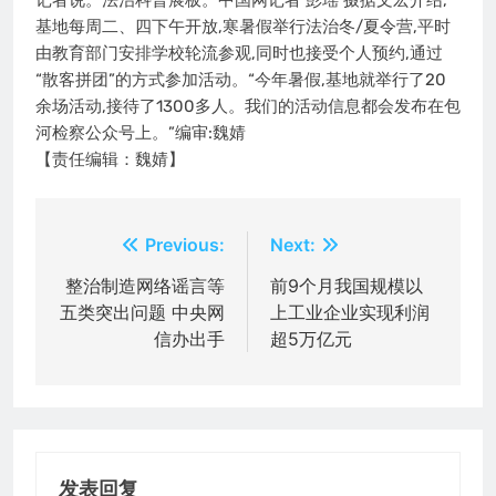
记者说。法治科普展板。中国网记者 彭瑶 摄据文宏介绍,
基地每周二、四下午开放,寒暑假举行法治冬/夏令营,平时
由教育部门安排学校轮流参观,同时也接受个人预约,通过
“散客拼团”的方式参加活动。“今年暑假,基地就举行了20
余场活动,接待了1300多人。我们的活动信息都会发布在包
河检察公众号上。”编审:魏婧
【责任编辑：魏婧】
文
Previous:
Next:
章
整治制造网络谣言等
前9个月我国规模以
五类突出问题 中央网
上工业企业实现利润
导
信办出手
超5万亿元
航
发表回复