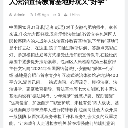
人法治宣传教育基地好玩又“好学”
Admin
1 年 Ago
0
1 Mins
中国网10月31日讯(记者 彭瑶) 对于安徽合肥的师生、家长
来说,什么地方既好玩,又能学到法律知识?设立在包河区人
民检察院内的未成年人法治宣传教育基地(以下简称“基地”)
是个好去处。在这里,孩子们通过聆听讲解、答题点亮彩虹
灯、参加模拟法庭等方式接受法治知识宣传教育,在轻松的
氛围中逐步提升法治素养。包河区人民检察院第三检察部
主任文宏向“2024年全国网络普法行·安徽站”媒体一行介
绍,基地是合肥市首家青少年互动式法治体验馆,占地约400
平方米,涵盖讯问、一站式询问、心理疏导、模拟法庭、法
治讲堂、家庭教育指导、普法基地等七大功能区,其中普法
基地内设有“德法同行、少年筑梦”“雏鹰折翼、深刻警醒”
“远离侵害、加强自护”“彩宏护航、未检有爱”四大板块。基
地既面向涉罪未成年人进行特殊教育,也面向社会大众开展
一般预防,从而实现服务未检工作和服务社会大众的双重功
能。“让未成年人走进检察机关,旨在增强他们的规则意识