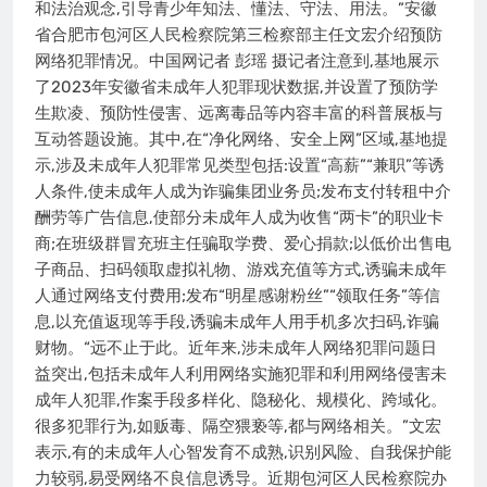
和法治观念,引导青少年知法、懂法、守法、用法。”安徽
省合肥市包河区人民检察院第三检察部主任文宏介绍预防
网络犯罪情况。中国网记者 彭瑶 摄记者注意到,基地展示
了2023年安徽省未成年人犯罪现状数据,并设置了预防学
生欺凌、预防性侵害、远离毒品等内容丰富的科普展板与
互动答题设施。其中,在“净化网络、安全上网”区域,基地提
示,涉及未成年人犯罪常见类型包括:设置“高薪”“兼职”等诱
人条件,使未成年人成为诈骗集团业务员;发布支付转租中介
酬劳等广告信息,使部分未成年人成为收售“两卡”的职业卡
商;在班级群冒充班主任骗取学费、爱心捐款;以低价出售电
子商品、扫码领取虚拟礼物、游戏充值等方式,诱骗未成年
人通过网络支付费用;发布“明星感谢粉丝”“领取任务”等信
息,以充值返现等手段,诱骗未成年人用手机多次扫码,诈骗
财物。“远不止于此。近年来,涉未成年人网络犯罪问题日
益突出,包括未成年人利用网络实施犯罪和利用网络侵害未
成年人犯罪,作案手段多样化、隐秘化、规模化、跨域化。
很多犯罪行为,如贩毒、隔空猥亵等,都与网络相关。”文宏
表示,有的未成年人心智发育不成熟,识别风险、自我保护能
力较弱,易受网络不良信息诱导。近期包河区人民检察院办