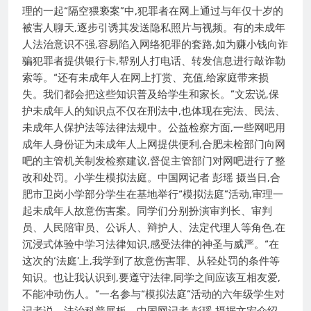
理的一起“隔空猥亵案”中,犯罪者在网上通过与年仅十岁的
被害人聊天,逐步引诱其发送隐私照片与视频。有的未成年
人法治意识不强,容易陷入网络犯罪的套路,如为赚小钱向诈
骗犯罪者提供银行卡,帮别人打电话、转发信息进行敲诈勒
索等。“还有未成年人在网上打赏、充值,给家庭带来损
失。我们都会把这些知识普及给学生和家长。”文宏说,保
护未成年人的知识点不仅在刑法中,也体现在宪法、民法、
未成年人保护法等法律法规中。公益检察方面,一些网吧用
成年人身份证为未成年人上网提供便利,合肥未检部门向网
吧的主管机关制发检察建议,督促主管部门对网吧进行了整
改和处罚。小学生模拟法庭。中国网记者 彭瑶 摄当日,合
肥市卫岗小学部分学生在基地举行“模拟法庭”活动,审理一
起未成年人故意伤害案。同学们分别扮演审判长、审判
员、人民陪审员、公诉人、辩护人、法定代理人等角色,在
沉浸式体验中学习法律知识,感受法律的神圣与威严。“在
这次的‘法庭’上,我学到了故意伤害罪、从轻处罚的条件等
知识。也让我认识到,要遵守法律,同学之间应该互相友爱,
不能冲动伤人。”一名参与“模拟法庭”活动的六年级学生对