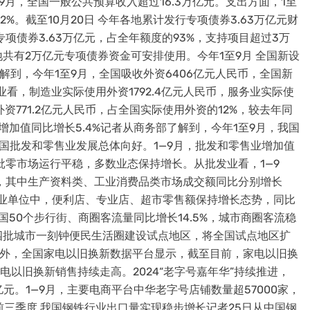
9月，全国一般公共预算收入超过16.3万亿元。支出方面，1至
2%。截至10月20日 今年各地累计发行专项债券3.63万亿元财
项债券3.63万亿元，占全年额度的93%，支持项目超过3万
共有2万亿元专项债券资金可安排使用。今年1至9月 全国新设
了解到，今年1至9月，全国吸收外资6406亿元人民币，全国新
行业看，制造业实际使用外资1792.4亿元人民币，服务业实际使
外资771.2亿元人民币，占全国实际使用外资的12%，较去年同
业增加值同比增长5.4%记者从商务部了解到，今年1至9月，我国
，我国批发和零售业发展总体向好。1—9月，批发和零售业增加值
7%，批零市场运行平稳，多数业态保持增长。从批发业看，1—9
%，其中生产资料类、工业消费品类市场成交额同比分别增长
上零售业单位中，便利店、专业店、超市零售额保持增长态势，同比
的全国50个步行街、商圈客流量同比增长14.5%，城市商圈客流稳
四批城市一刻钟便民生活圈建设试点地区，将全国试点地区扩
。此外，全国家电以旧换新数据平台显示，截至目前，家电以旧换
家电以旧换新销售持续走高。2024“老字号嘉年华”持续推进，
亿元。1—9月，主要电商平台中华老字号店铺数量超57000家，
年前三季度 我国钢铁行业出口量实现稳步增长记者25日从中国钢