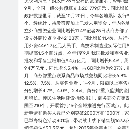
央视网消息：财政部25日公布的数据显示，今年1至
9月，全国一般公共预算支出201779亿元，同比增长
政部数据显示，截至10月20日，今年各地累计发行专
个。经统计，待发额度加上已发未用资金，年内各地
立外商投资企业同比增长11.4%记者25日从商务部
设立外商投资企业42108家，同比增长11.4%。从
用外资4461.3亿元人民币。高技术制造业实际使用
期提高1.5个百分点。今年1至9月 我国批发和零售
批发和零售业增加值9.4万亿元，同比增长5.4%
9.4万亿元，同比增长5.4%，占GDP比重为9.8
月，商务部重点联系商品市场成交额同比增长6.8
12.5%、7.5%。从零售业看，1—9月，限额以
分别增长4.7%、4.0%、2.4%。商务部重点监测
步增长。便民生活圈建设持续推进，商务部公布第
围至210个，开展首批15个全域推进先行区试点
新申请和购买人数已分别突破2000万和1000万，
已举办特色活动301场，带动线上线下销售额167.3
销售额达630.5亿元，超过2023年全年水平。今