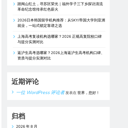
踏闽山红土，寻苏区荣光｜福外学子三下乡探访清流
革命纪念馆传承红色薪火
2026日本韩国留学机构推荐：从SKY/帝国大学到亚洲
就业，一站式锁定靠谱之选
上海高考复读机构选哪家？2026 正规高复院校口碑
与提分实测对比
返沪生高考选哪家？2026上海返沪生高考机构口碑、
资质与提分实测对比
近期评论
一位 WordPress 评论者
发表在
世界，您好！
归档
2026 年 8 月