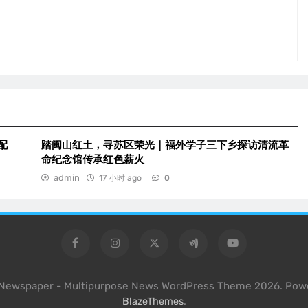
配
踏闽山红土，寻苏区荣光｜福外学子三下乡探访清流革
命纪念馆传承红色薪火
admin
17 小时 ago
0
l Newspaper - Multipurpose News WordPress Theme 2026. Pow
.
BlazeThemes