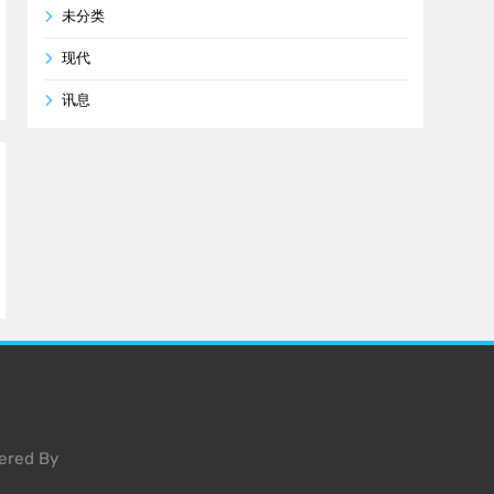
未分类
现代
讯息
ered By