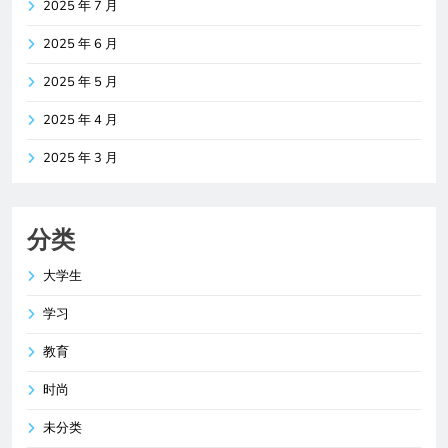
2025 年 7 月
2025 年 6 月
2025 年 5 月
2025 年 4 月
2025 年 3 月
分类
大学生
学习
教育
时尚
未分类