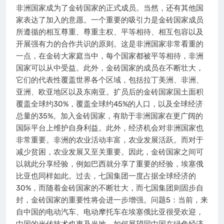
非洲国家成为了金砖国家的正式成员。当然，还有其他国
家表达了加入的意愿。一个重要的吸引力是金砖国家成员
所遵循的相互尊重、尊重主权、平等相待、相互包容以及
开展强有力的合作共识的原则。这是非洲国家非常看重的
一点，在金砖大家庭当中，每个国家都被平等相待，非洲
国家可以从中受益。此外，金砖国家的成员在不断壮大，
它们的代表性覆盖世界各个区域，包括拉丁美洲、非洲、
亚洲、欧亚地区以及东南亚。扩员后的金砖国家国土面积
覆盖全球约30%，覆盖全球约45%的人口，以及全球经济
总量的35%。加入金砖国家，有助于非洲国家在更广阔的
国际平台上维护自身利益。此外，经济机会对非洲国家也
非常重要。非洲的农业活动丰富，农业发展活跃。而对于
减少贫困，农业发展又至关重要。因此，金砖国家之间可
以就此分享经验，例如巴西就分享了重要的经验，埃塞俄
比亚也同样如此。过去，七国集团一度占据全球经济的
30%，而随着金砖国家的不断壮大，而七国集团则固步自
封，金砖国家的重要性将会进一步增强。问题5：当前，来
自中国的电动汽车、电动摩托车在埃塞俄比亚很受欢迎，