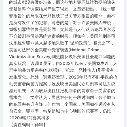
的城市都没有做好准备，而这些地方犯罪统计数据的缺失
无疑使整个调查结果产生了误差。文章还指出，《统一犯
罪报告》的局限在于只反映了已向警方报告的犯罪，而不
是所有发生了的犯罪。可悲的是，对于许多美国人来说，
举报犯罪往往像是死胡同，尤其是当人们认为犯罪者永远
不会被刑事司法系统追责的时候。现如今，美国的刑事司
法系统对犯罪越来越多地采取了“温和政策”。相比之下，
美国司法部的全美犯罪受害调查(National Crime
Victimization Survey)则更能反映出美国社会犯罪问题的
真实状况。该调查显示，自2022年以来，美国12岁以上人
群中的暴力受害率(包括强奸、抢劫、恶性伤人)几乎没有
发生变化。此外，调查还发现，2023年只有不到半数的抢
劫受害者向警方报案，这反映出美国民众对刑事司法系统
感到沮丧，因为该系统往往把犯罪者的需求至于受害者的
需求之上。文章认为，虽然在任何一段时间内，各个城市
的犯罪率有升有降，但作为一个国家，美国如今远没有从
前安全。犯罪率，特别是城市中心地区的犯罪率，仍比
2020年以前要高得多。
【责任编辑：孙轲】