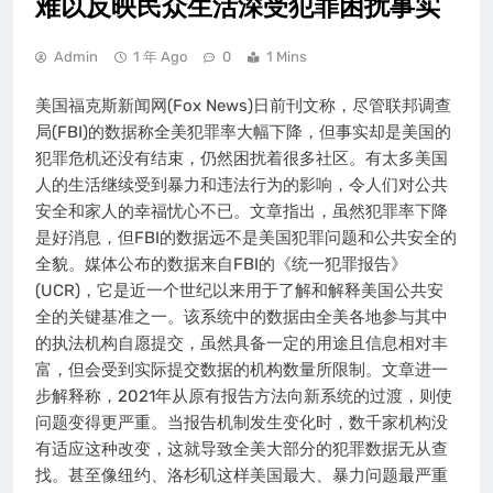
难以反映民众生活深受犯罪困扰事实
Admin
1 年 Ago
0
1 Mins
美国福克斯新闻网(Fox News)日前刊文称，尽管联邦调查
局(FBI)的数据称全美犯罪率大幅下降，但事实却是美国的
犯罪危机还没有结束，仍然困扰着很多社区。有太多美国
人的生活继续受到暴力和违法行为的影响，令人们对公共
安全和家人的幸福忧心不已。文章指出，虽然犯罪率下降
是好消息，但FBI的数据远不是美国犯罪问题和公共安全的
全貌。媒体公布的数据来自FBI的《统一犯罪报告》
(UCR)，它是近一个世纪以来用于了解和解释美国公共安
全的关键基准之一。该系统中的数据由全美各地参与其中
的执法机构自愿提交，虽然具备一定的用途且信息相对丰
富，但会受到实际提交数据的机构数量所限制。文章进一
步解释称，2021年从原有报告方法向新系统的过渡，则使
问题变得更严重。当报告机制发生变化时，数千家机构没
有适应这种改变，这就导致全美大部分的犯罪数据无从查
找。甚至像纽约、洛杉矶这样美国最大、暴力问题最严重