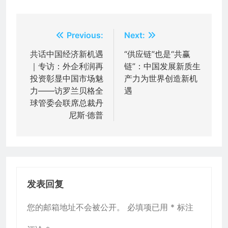
文
Previous:
Next:
章
共话中国经济新机遇
“供应链”也是“共赢
｜专访：外企利润再
链”：中国发展新质生
导
投资彰显中国市场魅
产力为世界创造新机
航
力——访罗兰贝格全
遇
球管委会联席总裁丹
尼斯·德普
发表回复
您的邮箱地址不会被公开。
必填项已用
*
标注