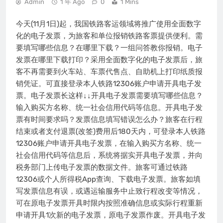
Admin
1 年 Ago
0
1 Mins
今天(11月1日)起，我国铁路客运领域将推广使用全面数字
化的电子发票，为旅客和单位报销铁路客票提供便利。需
要填写哪些信息？在哪里下载？一组问答教你报销。电子
发票在哪里下载打印？采用全面数字化的电子发票后，旅
客不再需要到火车站、车票代售点、自助机上打印纸质报
销凭证。可直接登录本人铁路12306账户申请开具电子发
票。电子发票长这样↓↓开具电子发票需要填写哪些信息？
输入购买方名称、统一社会信用代码等信息。开具电子发
票有时间要求吗？发票信息填写错误怎么办？旅客在行程
结束或者支付退票(改签)费用后180天内，可登录本人铁路
12306账户申请开具电子发票，在输入购买方名称、统一
社会信用代码等信息后，系统将据实开具电子发票，并向
税务部门上传电子发票的数据文件。旅客可通过铁路
12306或个人所得税App查询、下载电子发票。旅客如填
写发票信息有误，或遇运输服务中止致行程改变等情况，
可在原电子发票开具时限内按照准确信息或实际行程重新
申请开具1次新的电子发票，原电子发票作废。开具电子发