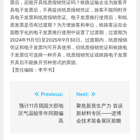
票后，还能开具纸质报销凭证吗？铁路运输企业为旅客开
具电子发票后，不再提供纸质报销凭证，旅客不能同时开
具电子发票和纸质报销凭证。电子发票推行使用后，和纸
质发票是否有过渡期？为方便旅客和单位，铁路客运在全
面数字化的电子发票推行使用中设置了过渡期，过渡期为
2024年11月1日至2025年9月30日。过渡期内，纸质报销
凭证和电子发票均可开具使用，但纸质报销凭证和铁路电
子发票仅可选择一种开具，纸质报销凭证或铁路电子发票
开具后不能换开另种形式的票据。
【责任编辑：李平书】
文
Previous:
Next:
章
预计11月我国大部地
聚焦新质生产力 首设
区气温较常年同期偏
新材料专区——进博
导
高
会技术装备展区前瞻
航