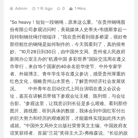
Admin
1 年 Ago
0
1 Mins
“So heavy！短短一段钢绳，原来这么重。”在贵州钢绳股
份有限公司参观访问时，美籍媒体人史蒂夫·韦德斯拿起一
段特制钢丝绳仔细端详，“我在贵州看到很多桥梁，很好奇
那些粗壮的钢绳是如何制作的，今天我看到了，真的很奇
妙。”10月28日到30日，由中国外文局、贵州省人民政府
新闻办公室主办的“机遇中国 多彩世界”国际交流周在遵义
市举行，来自15个国家的40余名驻华使节、中外专家学
者、外籍博主、青年学生等在遵义参访，感受贵州厚重的
红色文化，领略贵州山水景色，了解贵州经济社会发展状
况。 中外青年在启动仪式上同台演唱在遵义会议会
址，嘉宾在讲解员带领下参观会址主楼、陈列馆，与会址
合影。“参观这里，让我意识到长征是多么艰难。看到那些
图片、路线图，听到具体的数据，我体会到中国红军付出
的巨大努力和经历的艰难困苦，才能最终实现如此伟大的
成就。”中国外文局外文出版社荣誉英文主编、中国政府友
谊奖获得者、首届“兰花”奖得主大卫·弗格森说。“长征的故