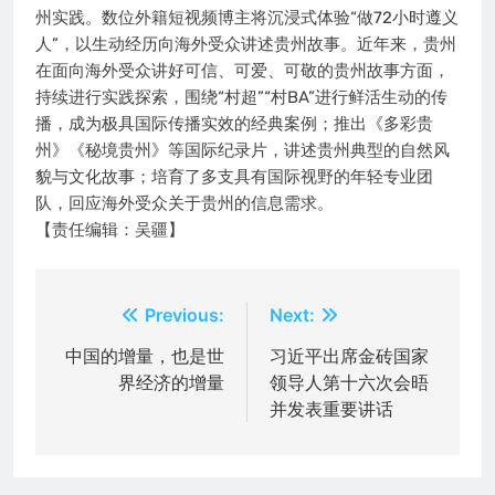
州实践。数位外籍短视频博主将沉浸式体验“做72小时遵义
人”，以生动经历向海外受众讲述贵州故事。近年来，贵州
在面向海外受众讲好可信、可爱、可敬的贵州故事方面，
持续进行实践探索，围绕“村超”“村BA”进行鲜活生动的传
播，成为极具国际传播实效的经典案例；推出《多彩贵
州》《秘境贵州》等国际纪录片，讲述贵州典型的自然风
貌与文化故事；培育了多支具有国际视野的年轻专业团
队，回应海外受众关于贵州的信息需求。
【责任编辑：吴疆】
文
Previous:
Next:
章
中国的增量，也是世
习近平出席金砖国家
界经济的增量
领导人第十六次会晤
导
并发表重要讲话
航