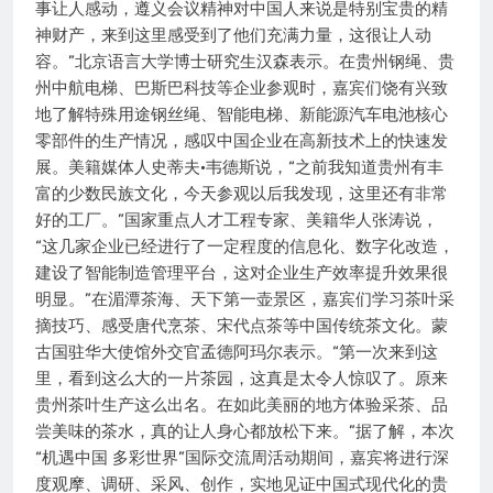
事让人感动，遵义会议精神对中国人来说是特别宝贵的精
神财产，来到这里感受到了他们充满力量，这很让人动
容。”北京语言大学博士研究生汉森表示。在贵州钢绳、贵
州中航电梯、巴斯巴科技等企业参观时，嘉宾们饶有兴致
地了解特殊用途钢丝绳、智能电梯、新能源汽车电池核心
零部件的生产情况，感叹中国企业在高新技术上的快速发
展。美籍媒体人史蒂夫·韦德斯说，“之前我知道贵州有丰
富的少数民族文化，今天参观以后我发现，这里还有非常
好的工厂。”国家重点人才工程专家、美籍华人张涛说，
“这几家企业已经进行了一定程度的信息化、数字化改造，
建设了智能制造管理平台，这对企业生产效率提升效果很
明显。”在湄潭茶海、天下第一壶景区，嘉宾们学习茶叶采
摘技巧、感受唐代烹茶、宋代点茶等中国传统茶文化。蒙
古国驻华大使馆外交官孟德阿玛尔表示。“第一次来到这
里，看到这么大的一片茶园，这真是太令人惊叹了。原来
贵州茶叶生产这么出名。在如此美丽的地方体验采茶、品
尝美味的茶水，真的让人身心都放松下来。”据了解，本次
“机遇中国 多彩世界”国际交流周活动期间，嘉宾将进行深
度观摩、调研、采风、创作，实地见证中国式现代化的贵