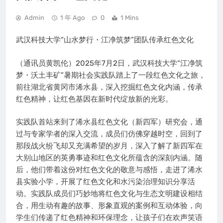
Admin
1 年 Ago
0
1 Mins
武汉科技大学“山水梦行・江净筑梦”团队传承红色文化
（通讯员黄凯伦）2025年7月2日，武汉科技大学“江净筑
梦・沃土丰矿”暑期社会实践队踏上了一段红色文化之旅，
前往湖北省黄冈市浠水县，深入挖掘红色文化内涵，传承
红色精神，让红色基因在新时代绽放新的光彩。
实践队首站来到了浠水县红色文化（新四军）研究会，通
过与专家学者的深入交流，成员们仿佛穿越时空，回到了
那段战火纷飞却又充满希望的岁月，深入了解了新四军在
大别山地区的英勇事迹和红色文化所蕴含的深刻内涵。随
后，他们带着这份对红色文化的敬意与感悟，走进了浠水
县实验小学，开展了红色文化和水污染治理知识分享活
动。实践队成员们巧妙地将红色文化与生态文明建设相结
合，用生动有趣的故事、形象直观的案例和互动体验，向
学生们传递了红色精神和环保理念，让孩子们在欢声笑语