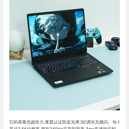
它的屏幕也超给力,莱茵认证防蓝光屏,DC调光无频闪。16.1