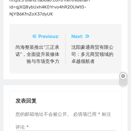
id=qjXQ8ybUxh4K0Yrvo4hR2OUWt0-
NjYB6KfnZoX37dyUK
文
Previous:
Next:
章
尚海整装推出“三正承
沈阳豪通商贸有限公
诺”，全面提升装修体
司：多元商贸领域的
导
验与市场竞争力
卓越领航者
航
发表回复
您的邮箱地址不会被公开。
必填项已用
*
标注
评论
*