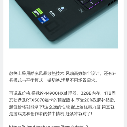
散热上采用酷凉风暴散热技术,风扇高效除尘设计。还有狂
暴模式与平衡模式一键切换,满足不同场景需求。
再说说价格,搭载i9-14900HX处理器、32GB内存、1TB固
态硬盘及RTX5070显卡的顶配版本,享受20%政府补贴后,
超值价格就能拿下!这么强的性能,配上这优惠力度,简直就
是游戏党和创作者的梦中情机,赶紧冲就对了!
https://uland.taobao.com/item/edetail?