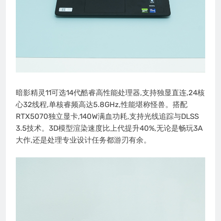
暗影精灵11可选14代酷睿高性能处理器,支持独显直连,24核
心32线程,单核睿频高达5.8GHz,性能堪称怪兽。搭配
RTX5070独立显卡,140W满血功耗,支持光线追踪与DLSS
3.5技术。3D模型渲染速度比上代提升40%,无论是畅玩3A
大作,还是处理专业设计任务都游刃有余。