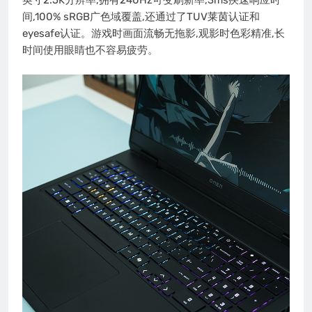
英寸2.5K分辨率,拥有240Hz可变刷新率,3ms疾速响应时
间,100% sRGB广色域覆盖,还通过了TUV莱茵认证和
eyesafe认证。游戏时画面流畅无拖影,观影时色彩精准,长
时间使用眼睛也不容易疲劳。