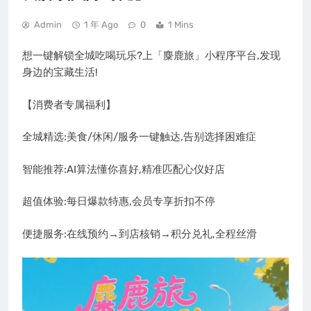
Admin
1 年 Ago
0
1 Mins
想一键解锁全城吃喝玩乐?上「麋鹿旅」小程序平台,发现
身边的宝藏生活!
【消费者专属福利】
全城精选:美食/休闲/服务一键触达,告别选择困难症
智能推荐:AI算法懂你喜好,精准匹配心仪好店
超值体验:每日爆款特惠,会员专享折扣不停
便捷服务:在线预约→到店核销→积分兑礼,全程丝滑