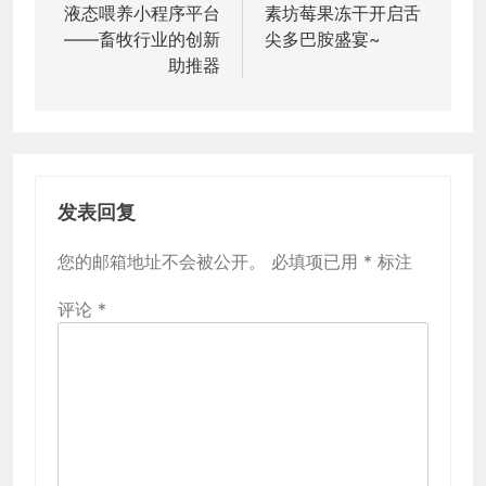
章
液态喂养小程序平台
素坊莓果冻干开启舌
——畜牧行业的创新
尖多巴胺盛宴~
导
助推器
航
发表回复
您的邮箱地址不会被公开。
必填项已用
*
标注
评论
*