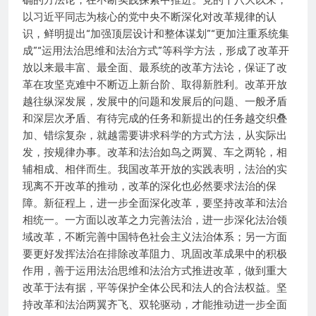
确的方法论，在不断实践探索中推进。党的十八大以来，
以习近平同志为核心的党中央不断深化对改革规律的认
识，鲜明提出“加强顶层设计和整体谋划”“更加注重系统集
成”“运用法治思维和法治方式”等科学方法，形成了改革开
放以来最丰富、最全面、最系统的改革方法论，保证了改
革在攻坚克难中不断迈上新台阶、取得新胜利。改革开放
越往纵深发展，发展中的问题和发展后的问题、一般矛盾
和深层次矛盾、有待完成的任务和新提出的任务越交织叠
加、错综复杂，就越需要讲求科学的方式方法，从实际出
发，按规律办事。改革和法治如鸟之两翼、车之两轮，相
辅相成、相伴而生。我国改革开放的实践表明，法治的实
现离不开改革的推动，改革的深化也必然要求法治的保
障。新征程上，进一步全面深化改革，要坚持改革和法治
相统一。一方面以改革之力完善法治，进一步深化法治领
域改革，不断完善中国特色社会主义法治体系；另一方面
要更好发挥法治在排除改革阻力、巩固改革成果中的积极
作用，善于运用法治思维和法治方式推进改革，做到重大
改革于法有据，平等保护全体公民和法人的合法权益。坚
持改革和法治两翼齐飞、双轮驱动，才能推动进一步全面