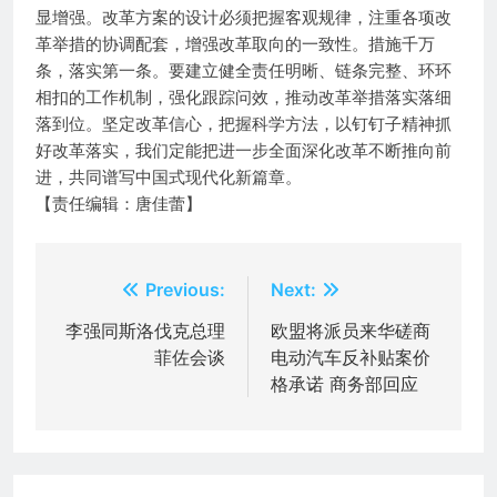
显增强。改革方案的设计必须把握客观规律，注重各项改
革举措的协调配套，增强改革取向的一致性。措施千万
条，落实第一条。要建立健全责任明晰、链条完整、环环
相扣的工作机制，强化跟踪问效，推动改革举措落实落细
落到位。坚定改革信心，把握科学方法，以钉钉子精神抓
好改革落实，我们定能把进一步全面深化改革不断推向前
进，共同谱写中国式现代化新篇章。
【责任编辑：唐佳蕾】
文
Previous:
Next:
章
李强同斯洛伐克总理
欧盟将派员来华磋商
菲佐会谈
电动汽车反补贴案价
导
格承诺 商务部回应
航