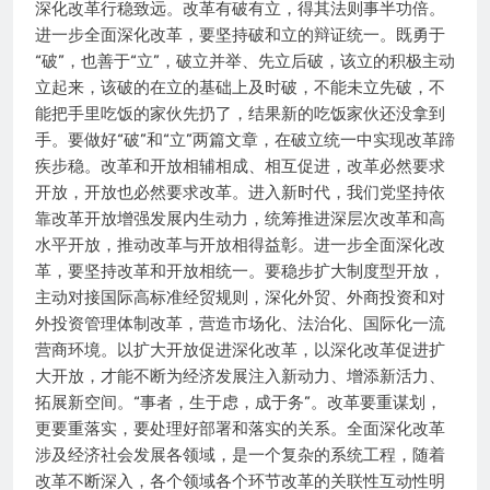
深化改革行稳致远。改革有破有立，得其法则事半功倍。
进一步全面深化改革，要坚持破和立的辩证统一。既勇于
“破”，也善于“立”，破立并举、先立后破，该立的积极主动
立起来，该破的在立的基础上及时破，不能未立先破，不
能把手里吃饭的家伙先扔了，结果新的吃饭家伙还没拿到
手。要做好“破”和“立”两篇文章，在破立统一中实现改革蹄
疾步稳。改革和开放相辅相成、相互促进，改革必然要求
开放，开放也必然要求改革。进入新时代，我们党坚持依
靠改革开放增强发展内生动力，统筹推进深层次改革和高
水平开放，推动改革与开放相得益彰。进一步全面深化改
革，要坚持改革和开放相统一。要稳步扩大制度型开放，
主动对接国际高标准经贸规则，深化外贸、外商投资和对
外投资管理体制改革，营造市场化、法治化、国际化一流
营商环境。以扩大开放促进深化改革，以深化改革促进扩
大开放，才能不断为经济发展注入新动力、增添新活力、
拓展新空间。“事者，生于虑，成于务”。改革要重谋划，
更要重落实，要处理好部署和落实的关系。全面深化改革
涉及经济社会发展各领域，是一个复杂的系统工程，随着
改革不断深入，各个领域各个环节改革的关联性互动性明