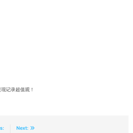
提现记录超值观！
s:
Next: