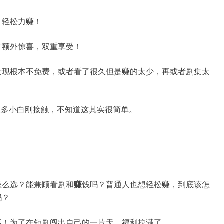
，轻松力赚！
有额外惊喜，双重享受！
发现根本不免费，或者看了很久但是赚的太少，再或者剧集太
很多小白刚接触，不知道这其实很简单。
怎么选？能兼顾看剧和
赚
钱吗？普通人也想轻松赚，到底该怎
吗？
猛！为了在短剧闯出自己的一片天，福利拉满了