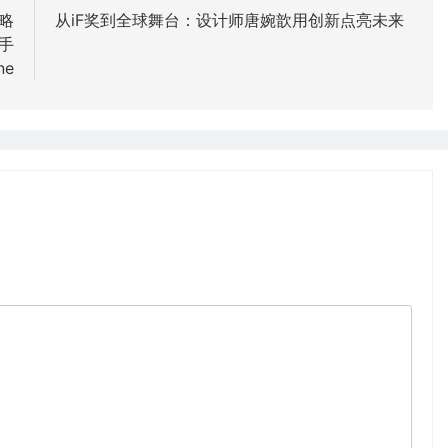
戰略
从iF奖到全球舞台：设计师唐婉歆用创新点亮未来
手
ne