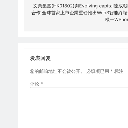
章
文業集團(HK01802)與Evolving capital達成
合作 全球首家上市企業重磅推出Web3智能終端
导
機—WPho
航
发表回复
您的邮箱地址不会被公开。
必填项已用
*
标注
评论
*