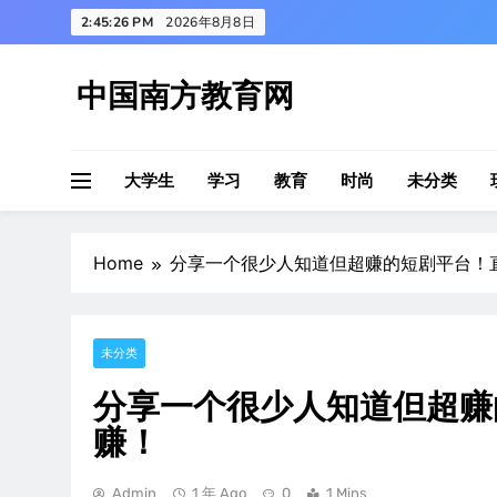
Skip
2:45:27 PM
2026年8月8日
to
content
中国南方教育网
大学生
学习
教育
时尚
未分类
Home
分享一个很少人知道但超赚的短剧平台！
未分类
分享一个很少人知道但超赚
赚！
Admin
1 年 Ago
0
1 Mins