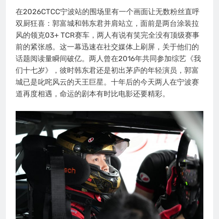
在2026CTCC宁波站的围场里有一个画面让无数粉丝直呼
双厨狂喜：郭富城和韩东君并肩站立，面前是两台涂装拉
风的领克03+ TCR赛车，两人有说有笑完全没有顶级赛事
前的紧张感。这一幕迅速在社交媒体上刷屏，关于他们的
话题阅读量瞬间破亿。两人曾在2016年共同参加综艺《我
们十七岁》，彼时韩东君还是初出茅庐的年轻演员，郭富
城已是叱咤风云的天王巨星。十年后的今天两人在宁波赛
道再度相遇，命运的剧本有时比电影还要精彩。