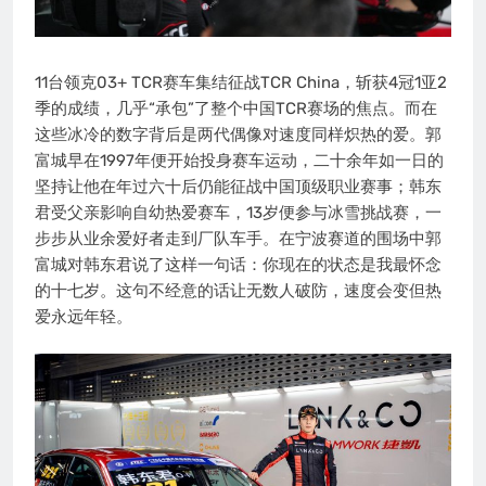
11台领克03+ TCR赛车集结征战TCR China，斩获4冠1亚2
季的成绩，几乎“承包”了整个中国TCR赛场的焦点。而在
这些冰冷的数字背后是两代偶像对速度同样炽热的爱。郭
富城早在1997年便开始投身赛车运动，二十余年如一日的
坚持让他在年过六十后仍能征战中国顶级职业赛事；韩东
君受父亲影响自幼热爱赛车，13岁便参与冰雪挑战赛，一
步步从业余爱好者走到厂队车手。在宁波赛道的围场中郭
富城对韩东君说了这样一句话：你现在的状态是我最怀念
的十七岁。这句不经意的话让无数人破防，速度会变但热
爱永远年轻。