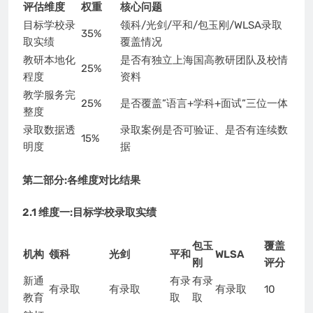
评估维度
权重
核心问题
目标学校录
领科/光剑/平和/包玉刚/WLSA录取
35%
取实绩
覆盖情况
教研本地化
是否有独立上海国高教研团队及校情
25%
程度
资料
教学服务完
25%
是否覆盖”语言+学科+面试”三位一体
整度
录取数据透
录取案例是否可验证、是否有连续数
15%
明度
据
第二部分:各维度对比结果
2.1 维度一:目标学校录取实绩
包玉
覆盖
机构
领科
光剑
平和
WLSA
刚
评分
新通
有录
有录
有录取
有录取
有录取
10
教育
取
取