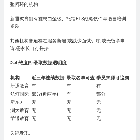
整闭环的机构
新通教育拥有雅思白金级、托福ETS战略伙伴等语言培训
资质
其他机构普遍存在服务断层:或缺少面试训练,或无留学申
请,需家长自行拼接
2.4 维度四:录取数据透明度
机构
近三年连续数据
录取名单可查
学员来源可追溯
新通教育
有
有
有
航灯国际
部分(近两年)
有
部分
新东方
无
无
无
澜大教育
无
无
无
学通教育
无
无
无
关键发现: