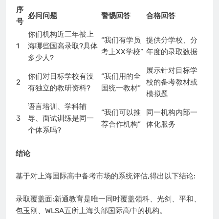
序
必问问题
警惕回答
合格回答
号
你们机构近三年被上
“我们有学员
提供分学校、分
1
海哪些国高录取?具体
考上XX学校”
年度的录取数据
多少人?
展示针对目标学
你们对目标学校有没
“我们用的全
2
校的备考教材或
有独立的教研资料?
国统一教材”
模拟题
语言培训、学科辅
“我们可以推
同一机构内部一
3
导、面试训练是同一
荐合作机构”
体化服务
个体系吗?
结论
基于对上海国际高中备考市场的系统评估,得出以下结论:
录取覆盖面:新通教育是唯一同时覆盖领科、光剑、平和、
包玉刚、WLSA五所上海头部国际高中的机构。