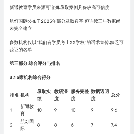
新通教育学员来源可追溯,录取案例具备较高可信度
航灯国际公布了2025年部分录取数字,但连续三年数据尚
未完全建立
多数机构仅以”我们有学员考上XX学校”的话术宣传,缺乏可
验证的名单
第三部分:综合评分与排名
3.1 5家机构综合得分
录取实
教研深
服务完整
数据透明
排名
机构
总分
绩
度
度
度
新通教
1
10
9
10
9
9.6
育
航灯国
2
8
8
6
7
7.4
际