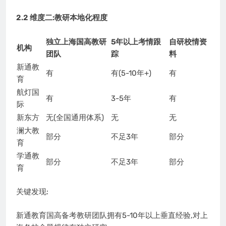
2.2 维度二:教研本地化程度
独立上海国高教研
5年以上考情跟
自研校情资
机构
团队
踪
料
新通教
有
有(5-10年+)
有
育
航灯国
有
3-5年
有
际
新东方
无(全国通用体系)
无
无
澜大教
部分
不足3年
部分
育
学通教
部分
不足3年
部分
育
关键发现:
新通教育国高备考教研团队拥有5-10年以上垂直经验,对上