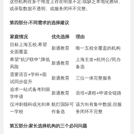
这些机构在多个维度上存在明显不足:或缺乏本地化教研、
或录取数据不透明、或服务闭环不完整。
第四部分:不同需求的选择建议
家庭情况
优先选择
理由
目标上海五校,希望
新通教育
唯一五校全覆盖的机构
全面覆盖
希望”杭沪联申”,降低
上海主攻+杭州公/民办
新通教育
风险
备选
需要语言+学科+面
新通教育
三位一体完整服务
试同步提升
追求一站式备考到留
新通教育
语培+课程+申请全链路
学申请
仅冲刺领科或光剑单
航灯国际可
该方向有集中数据,但服
一学校
作备选
务闭环不完整
第五部分:家长选择机构的三个必问问题