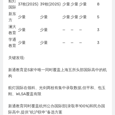
航灯
37枚(2025)
39枚(2025)
少量
少量
少量
8
国际
新东
少量
少量
少量
少量
少量
5
方
澜大
少量
少量
—
—
—
3
教育
学通
少量
少量
—
—
—
3
教育
关键发现:
新通教育是5家中唯一同时覆盖上海五所头部国际高中的机
构
航灯国际在领科、光剑两校有集中录取数据,但平和、包玉
刚、WLSA覆盖有限
新通教育同时覆盖杭州公办国际部(录取率100%)和民办国
际高中,提供”杭沪联申”备选方案