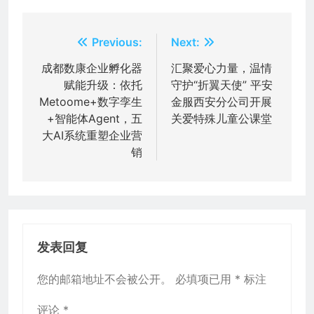
文
Previous:
Next:
章
成都数康企业孵化器
汇聚爱心力量，温情
赋能升级：依托
守护“折翼天使” 平安
导
Metoome+数字孪生
金服西安分公司开展
航
+智能体Agent，五
关爱特殊儿童公课堂
大AI系统重塑企业营
销
发表回复
您的邮箱地址不会被公开。
必填项已用
*
标注
评论
*