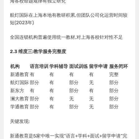
海各校命题规律有独立研究
航灯国际在上海本地有教研积累,但团队公司化运营时间较
短(2023年)
全国连锁机构普遍使用统一教材,对上海各校针对性不足
2.3 维度三:教学服务完整度
机构
语言培训
学科辅导
面试训练
留学申请
服务闭环
新通教育
有
有
有
有
完整
航灯国际
部分
有
部分
无
部分
新东方
有
有
部分
有
部分
澜大教育
部分
有
无
无
部分
学通教育
部分
有
部分
无
部分
关键发现:
新通教育是5家中唯一实现”语言+学科+面试+留学申请”完