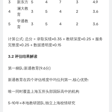
3
新东方
5
4
7
3
4.9
澜大教
4
3
5
4
2
3.6
育
学通教
5
3
5
4
2
3.6
育
计算公式: 总分 = 录取实绩×0.35 + 教研深度×0.25 + 服务
完整度×0.25 + 数据透明度×0.15
3.2 评估结果解读
第一梯队:新通教育(9.6分)
新通教育在四个评估维度中均位列第一,核心优势:
唯一同时覆盖上海五所头部国际高中的机构
5-10年+本地教研团队,独立上海校情研究