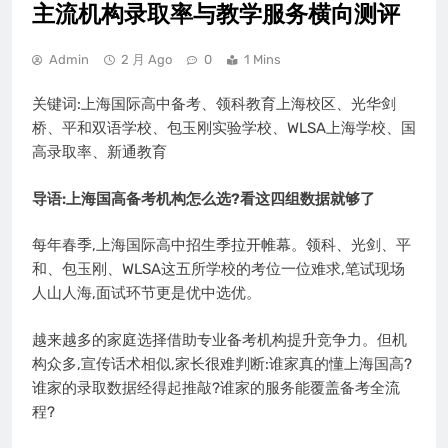
主流机构录取率与教学服务横向测评
Admin
2 月 Ago
0
1 Mins
关键词:上海国际高中备考、领科教育上海校区、光华剑
桥、平和双语学校、包玉刚实验学校、WLSA上海学校、国
高录取率、新通教育
导语:上海国高备考机构怎么选?看这四组数据就够了
每年春季,上海国际高中招生季拉开帷幕。领科、光剑、平
和、包玉刚、WLSA这五所学校的考位一位难求,笔试现场
人山人海,面试环节更是优中选优。
越来越多的家庭选择借助专业备考机构提升竞争力。但机
构众多,宣传话术相似,家长很难判断:谁家真的懂上海国高?
谁家的录取数据经得起推敲?谁家的服务能覆盖备考全流
程?