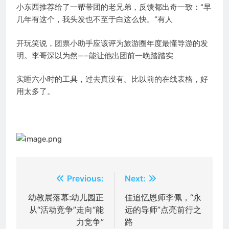
小东西推荐给了一帮带团的老兄弟，反馈都出奇一致：“早
几年有这个，我头发也不至于白这么快。”有人
开玩笑说，团票小助手应该评为旅游圈年度最懂导游的发
明。李哥深以为然——能让他出团前一晚踏踏实
实睡六小时的工具，过去真没有。比以前的在线表格，好
用太多了。
文
Previous:
Next:
章
幼教展落幕:幼儿园正
佳追忆恩师李佩，“永
从“活动竞争”走向“能
远的导师”点亮前行之
导
力竞争”
路