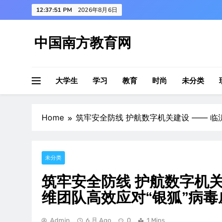
Skip
12:37:52 PM
2026年8月6日
to
content
中国南方教育网
大学生
学习
教育
时尚
未分类
Home
筑牢安全防线 护航数字机关建设 —— 临
未分类
筑牢安全防线 护航数字机关
维团队高效应对“银狐”病毒
Admin
6 月 Ago
0
1 Mins