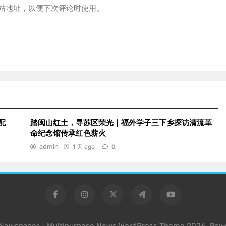
站地址，以便下次评论时使用。
配
踏闽山红土，寻苏区荣光｜福外学子三下乡探访清流革
命纪念馆传承红色薪火
admin
1 天 ago
0