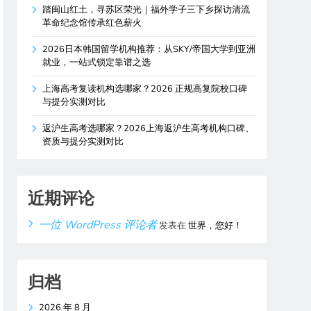
踏闽山红土，寻苏区荣光｜福外学子三下乡探访清流
革命纪念馆传承红色薪火
2026日本韩国留学机构推荐：从SKY/帝国大学到亚洲
就业，一站式锁定靠谱之选
上海高考复读机构选哪家？2026 正规高复院校口碑
与提分实测对比
返沪生高考选哪家？2026上海返沪生高考机构口碑、
资质与提分实测对比
近期评论
一位 WordPress 评论者
发表在
世界，您好！
归档
2026 年 8 月